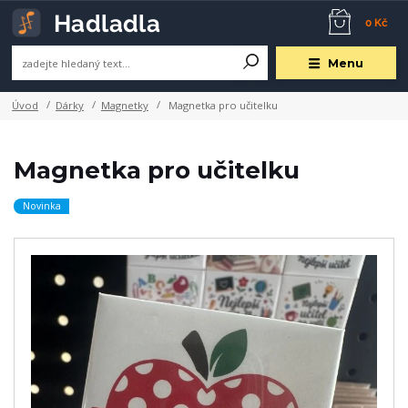
0 Kč
Menu
Úvod
Dárky
Magnetky
Magnetka pro učitelku
Magnetka pro učitelku
Novinka