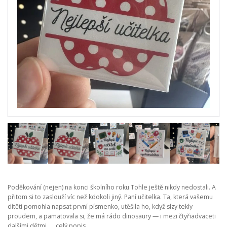
Poděkování (nejen) na konci školního roku Tohle ještě nikdy nedostali. A
přitom si to zaslouží víc než kdokoli jiný. Paní učitelka. Ta, která vašemu
dítěti pomohla napsat první písmenko, utěšila ho, když slzy tekly
proudem, a pamatovala si, že má rádo dinosaury — i mezi čtyřiadvaceti
dalšími dětmi. ...
celý popis