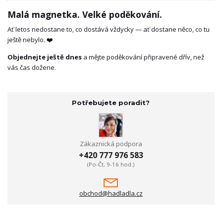
Malá magnetka. Velké poděkování.
Ať letos nedostane to, co dostává vždycky — ať dostane něco, co tu
ještě nebylo. ❤️
Objednejte ještě dnes
a mějte poděkování připravené dřív, než
vás čas dožene.
Potřebujete poradit?
Zákaznická podpora
+420 777 976 583
(Po-Čt, 9-16 hod.)
obchod@hadladla.cz