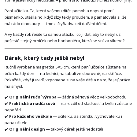
Tohle ještě nikdy nedostali. A přitom si to zaslouží víc než kdokoli jiný.
Paní učitelka. Ta, která vašemu dítěti pomohla napsat první
písmenko, utěšila ho, když slzy tekly proudem, a pamatovala si, že
má rádo dinosaury — i mezi čtyřiadvaceti dalšími dětmi.
A vy každý rok řešíte tu samou otázku: co jí dát, aby to nebyl už
pošesté stejný hrníček nebo bonboniéra, která se sní za víkend?
Dárek, který tady ještě nebyl
Ručně vyrobená magnetka 5×5 cm, která paní učitelce zůstane na
očích každý den — na lednici, na tabuli ve sborovně, na skříňce.
Pokaždé, když ji uvidí, vzpomene si na vaše dítě a na to, že její práce
má smysl.
✔️
Originální ruční výroba
— žádná sériová věc z velkoobchodu
✔️
Praktická a nadčasová
— na rozdíl od sladkostí a květin zůstane
napořád
✔️
Pro každého ve škole
— učitelku, asistentku, vychovatelku i
pana učitele
✔️
Originální design
— takový dárek ještě nedostali