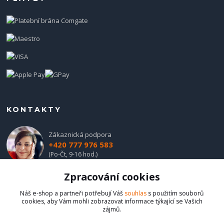
KONTAKTY
Zákaznická podpora
+420 777 976 583
(Po-Čt, 9-16 hod.)
Zpracování cookies
obchod@hadladla.cz
Náš e-shop a partneři potřebují Váš
souhlas
s použitím souborů
cookies, aby Vám mohli zobrazovat informace týkající se Vašich
zájmů.