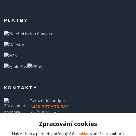
PLATBY
KONTAKTY
Zákaznická podpora
+420 777 976 583
(Po-Čt, 9-16 hod.)
Zpracování cookies
obchod@hadladla.cz
Náš e-shop a partneři potřebují Váš
souhlas
s použitím souborů