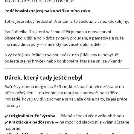
Kompletní specifikace
Poděkování (nejen) na konci školního roku
Tohle ještě nikdy nedostali. A přitom si to zaslouží víc než kdokoli jiný.
Paní učitelka. Ta, která vašemu dítěti pomohla napsat první
písmenko, utěšila ho, když slzy tekly proudem, a pamatovala si, že
má rádo dinosaury — i mezi čtyřiadvaceti dalšími dětmi.
A vy každý rok řešíte tu samou otázku: co jí dát, aby to nebyl už
pošesté stejný hrníček nebo bonboniéra, která se sní za víkend?
Dárek, který tady ještě nebyl
Ručně vyrobená magnetka 5×5 cm, která paní učitelce zůstane na
očích každý den — na lednici, na tabuli ve sborovně, na skříňce.
Pokaždé, když ji uvidí, vzpomene si na vaše dítě a na to, že její práce
má smysl.
✔️
Originální ruční výroba
— žádná sériová věc z velkoobchodu
✔️
Praktická a nadčasová
— na rozdíl od sladkostí a květin zůstane
napořád