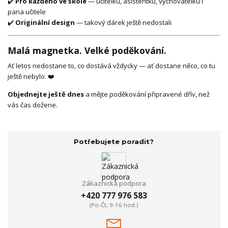
✔️
Pro každého ve škole
— učitelku, asistentku, vychovatelku i
pana učitele
✔️
Originální design
— takový dárek ještě nedostali
Malá magnetka. Velké poděkování.
Ať letos nedostane to, co dostává vždycky — ať dostane něco, co tu
ještě nebylo. ❤️
Objednejte ještě dnes
a mějte poděkování připravené dřív, než
vás čas dožene.
Potřebujete poradit?
Zákaznická podpora
+420 777 976 583
(Po-Čt, 9-16 hod.)