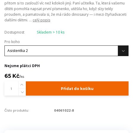
přitom si to zaslouží víc než kdokoli jiný. Paní učitelka. Ta, která vašemu
dítěti pomohla napsat první písmenko, utěšila ho, když slzy tekly
proudem, a pamatovala si, že má rádo dinosaury — i mezi čtyřiadvaceti
dalšími dětmi. ...
celý popis
Dostupnost
Skladem > 10 ks
Pro koho
Nejsme plátci DPH
65 Kč
/
ks
Přidat do košíku
Číslo produktu:
04061022-8