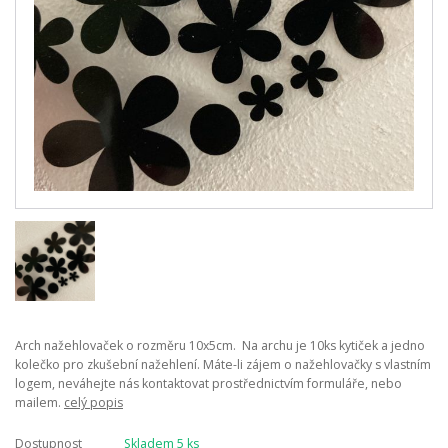
Arch nažehlovaček o rozměru 10x5cm. Na archu je 10ks kytiček a jedno
kolečko pro zkušební nažehlení. Máte-li zájem o nažehlovačky s vlastním
logem, neváhejte nás kontaktovat prostřednictvím formuláře, nebo
mailem.
celý popis
Dostupnost
Skladem 5 ks