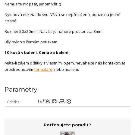
Nemusíte nic psát, jenom všít. :)
Nylonová etiketa do švu. Všívá se nepřeložená, pouze na jedné
straně.
Rozměr 20x20mm. Na všití je nahoře prostor cca 8mm.
Bílý nylon s černým potiskem.
10 kusů v balení. Cena za balení.
Máte-li zájem o štítky s vlastním logem, neváhejte nás kontaktovat
prostřednictvím
formuláře
, nebo mailem.
Parametry
8oabU
údržba
Potřebujete poradit?