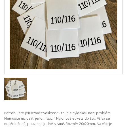
Potřebujete jen označit velikost? S touhle nylonkou není problém.
Nemusíte nic psát, jenom všít. :) Nylonová etiketa do švu. Všívá se
nepřeložená, pouze na jedné straně. Rozměr 20x20mm. Na všití je