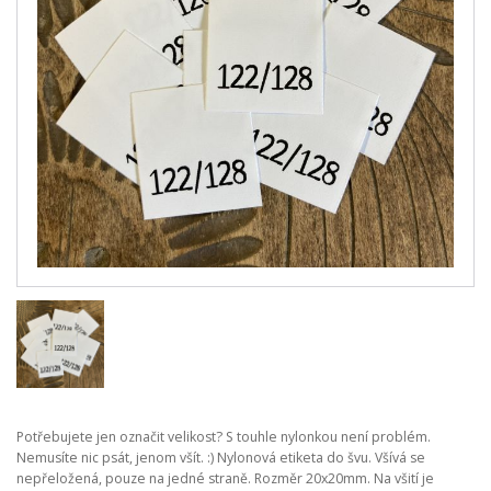
Potřebujete jen označit velikost? S touhle nylonkou není problém.
Nemusíte nic psát, jenom všít. :) Nylonová etiketa do švu. Všívá se
nepřeložená, pouze na jedné straně. Rozměr 20x20mm. Na všití je