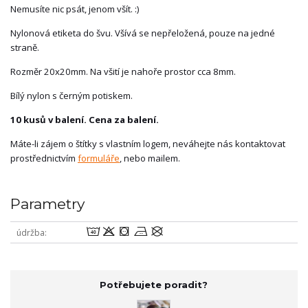
Nemusíte nic psát, jenom všít. :)
Nylonová etiketa do švu. Všívá se nepřeložená, pouze na jedné
straně.
Rozměr 20x20mm. Na všití je nahoře prostor cca 8mm.
Bílý nylon s černým potiskem.
10 kusů v balení. Cena za balení.
Máte-li zájem o štítky s vlastním logem, neváhejte nás kontaktovat
prostřednictvím
formuláře
, nebo mailem.
Parametry
8oabU
údržba
Potřebujete poradit?