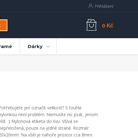
Přihlášení
0 Kč
t
ramé
Dárky
Potřebujete jen označit velikost? S touhle
nylonkou není problém. Nemusíte nic psát, jenom
všít. :) Nylonová etiketa do švu. Všívá se
nepřeložená, pouze na jedné straně. Rozměr
20x20mm. Na všití je nahoře prostor cca 8mm.