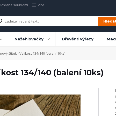
Ochrana soukromí
Více
Hleda
Nažehlovačky
Dřevěné výřezy
Mac
ový štítek - Velikost 134/140 (balení 10ks)
ikost 134/140 (balení 10ks)