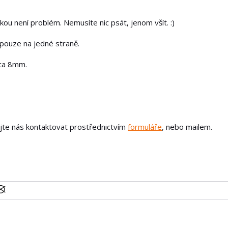
kou není problém. Nemusíte nic psát, jenom všít. :)
 pouze na jedné straně.
cca 8mm.
ejte nás kontaktovat prostřednictvím
formuláře
, nebo mailem.
U