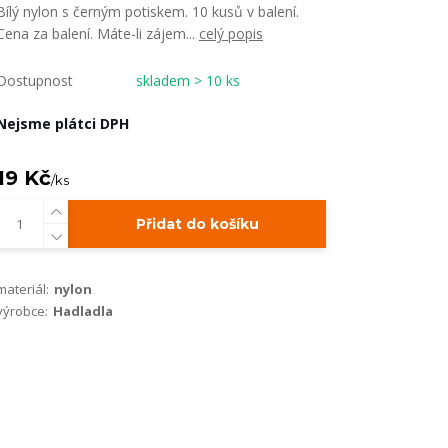
Bílý nylon s černým potiskem. 10 kusů v balení.
Cena za balení. Máte-li zájem...
celý popis
Dostupnost
skladem > 10 ks
Nejsme plátci DPH
19 Kč
/
ks
Přidat do košíku
materiál:
nylon
výrobce:
Hadladla