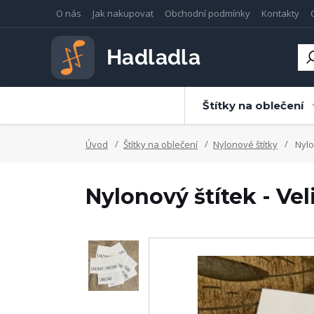
O nás
Jak nakupovat
Obchodní podmínky
Kontakty
Štítky na oblečení
Úvod
Štítky na oblečení
Nylonové štítky
Nylon
Nylonový štítek - Vel