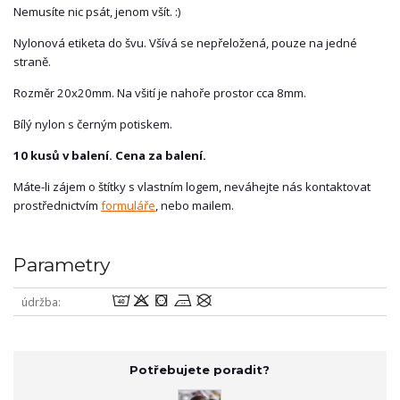
Nemusíte nic psát, jenom všít. :)
Nylonová etiketa do švu. Všívá se nepřeložená, pouze na jedné
straně.
Rozměr 20x20mm. Na všití je nahoře prostor cca 8mm.
Bílý nylon s černým potiskem.
10 kusů v balení. Cena za balení.
Máte-li zájem o štítky s vlastním logem, neváhejte nás kontaktovat
prostřednictvím
formuláře
, nebo mailem.
Parametry
8oabU
údržba
Potřebujete poradit?