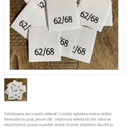
Potřebujete jen označit velikost? S touhle nylonkou není problém.
Nemusíte nic psát, jenom všít. :) Nylonová etiketa do švu. Všívá se
nepřeložená, pouze na jedné straně. Rozměr 20x20mm. Na všití je