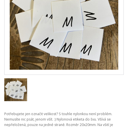
Potřebujete jen označit velikost? S touhle nylonkou není problém.
Nemusíte nic psát, jenom všít. :) Nylonová etiketa do švu. Všívá se
nepřeložená, pouze na jedné straně. Rozměr 20x20mm. Na všití je