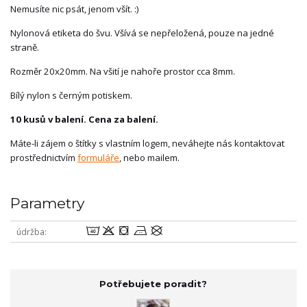
Nemusíte nic psát, jenom všít. :)
Nylonová etiketa do švu. Všívá se nepřeložená, pouze na jedné
straně.
Rozměr 20x20mm. Na všití je nahoře prostor cca 8mm.
Bílý nylon s černým potiskem.
10 kusů v balení. Cena za balení.
Máte-li zájem o štítky s vlastním logem, neváhejte nás kontaktovat
prostřednictvím
formuláře
, nebo mailem.
Parametry
8oabU
údržba
Potřebujete poradit?