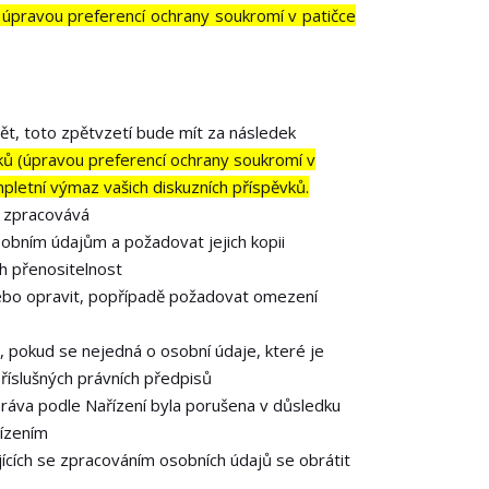
 úpravou preferencí ochrany soukromí v patičce
ět, toto zpětvzetí bude mít za následek
vků (úpravou preferencí ochrany soukromí v
mpletní výmaz vašich diskuzních příspěvků.
e zpracovává
obním údajům a požadovat jejich kopii
h přenositelnost
ebo opravit, popřípadě požadovat omezení
 pokud se nejedná o osobní údaje, které je
říslušných právních předpisů
práva podle Nařízení byla porušena v důsledku
řízením
ících se zpracováním osobních údajů se obrátit