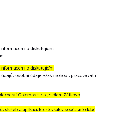
informacemi o diskutujícím
m:
informacemi o diskutujícím
 údajů, osobní údaje však mohou zpracovávat i
ečností Golemos s.r.o., sídlem Zátkovo
, služeb a aplikací, které však v současné době