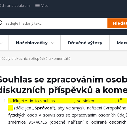
Ochrana soukromí
Více
Hleda
Nažehlovačky
Dřevěné výřezy
Mac
 účely diskuzních příspěvků a komentářů
Souhlas se zpracováním osob
diskuzních příspěvků a kom
Udělujete tímto souhlas ……………..., se sídlem ………………, IČ 
…..
(dále jen
„Správce“
), aby ve smyslu nařízení Evropskéh
fyzických osob v souvislosti se zpracováním osobních úda
směrnice 95/46/ES (obecné nařízení o ochraně osobních