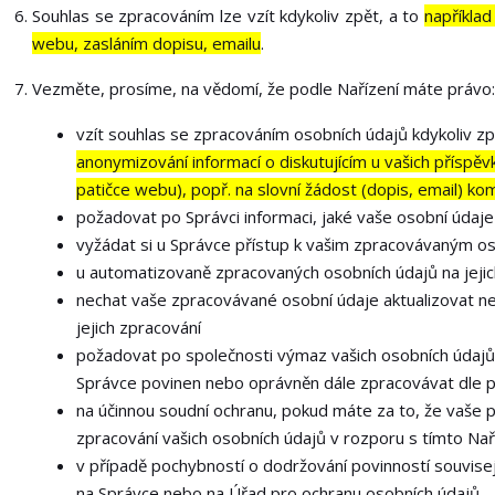
Souhlas se zpracováním lze vzít kdykoliv zpět, a to
například
webu, zasláním dopisu, emailu
.
Vezměte, prosíme, na vědomí, že podle Nařízení máte právo:
vzít souhlas se zpracováním osobních údajů kdykoliv zp
anonymizování informací o diskutujícím u vašich příspě
patičce webu), popř. na slovní žádost (dopis, email) ko
požadovat po Správci informaci, jaké vaše osobní údaj
vyžádat si u Správce přístup k vašim zpracovávaným os
u automatizovaně zpracovaných osobních údajů na jejic
nechat vaše zpracovávané osobní údaje aktualizovat n
jejich zpracování
požadovat po společnosti výmaz vašich osobních údajů,
Správce povinen nebo oprávněn dále zpracovávat dle p
na účinnou soudní ochranu, pokud máte za to, že vaše 
zpracování vašich osobních údajů v rozporu s tímto Na
v případě pochybností o dodržování povinností souvisej
na Správce nebo na Úřad pro ochranu osobních údajů