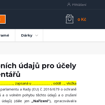
Přihlášení
0 Kč
t
ramé
Dárky
ních údajů pro účely
entářů
………………., zapsaná u ………………… , oddíl …, vložka
o parlamentu a Rady (EU) č. 2016/679 o ochraně
jů a o volném pohybu těchto údajů a o zrušení
 údajů) (dále jen
„Nařízení“
), zpracovával/a