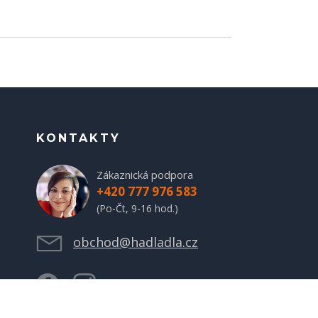
KONTAKTY
Zákaznická podpora
+420 777 976 583
(Po-Čt, 9-16 hod.)
obchod@hadladla.cz