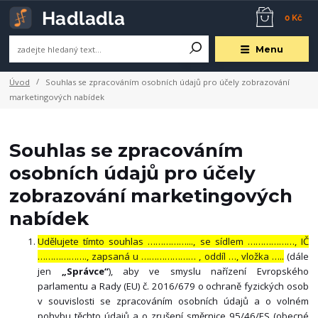
0 Kč
Menu
Úvod
Souhlas se zpracováním osobních údajů pro účely zobrazování
marketingových nabídek
Souhlas se zpracováním
osobních údajů pro účely
zobrazování marketingových
nabídek
Udělujete tímto souhlas ……………..., se sídlem ………………, IČ
………………., zapsaná u ………………… , oddíl …, vložka …..
(dále
jen
„Správce“
), aby ve smyslu nařízení Evropského
parlamentu a Rady (EU) č. 2016/679 o ochraně fyzických osob
v souvislosti se zpracováním osobních údajů a o volném
pohybu těchto údajů a o zrušení směrnice 95/46/ES (obecné