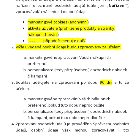
nařízení o ochraně osobních údajů) (dále jen
„Nařízení“
),
zpracovával/a následující osobní údaje:
marketingové cookies (anonymní)
aktivita uživatele (prohlížené produkty a stránky,
nákupní chování)
………….. případně jmenujte další
Výše uvedené osobní údaje budou zpracovány za účelem:
marketingového zpracování Vašich nákupních
preferencí
personalizace (tedy přizpůsobení) obchodních nabídek
či kampaní
Souhlas udělujete na zpracování po dobu
90 dní
a to za
účelem:
marketingového zpracování vašich nákupních
preferencí, pokud tuto dobu neprodloužíte
personalizace (tedy přizpůsobení) obchodních nabídek
či kampaní, pokud tuto dobu neprodloužíte
Zpracování osobních údajů je prováděno Správcem osobních
údajů, osobní údaje však mohou zpracovávat i tito