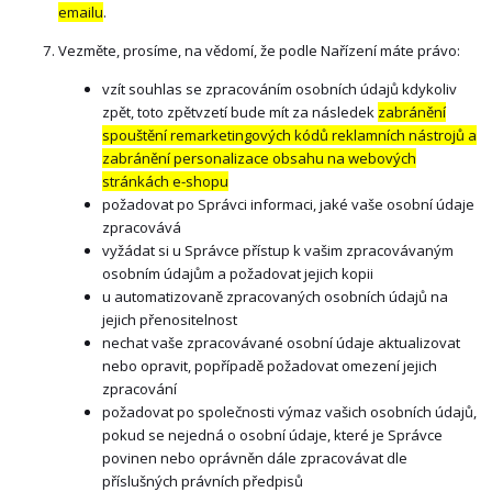
emailu
.
Vezměte, prosíme, na vědomí, že podle Nařízení máte právo:
vzít souhlas se zpracováním osobních údajů kdykoliv
zpět, toto zpětvzetí bude mít za následek
zabránění
spouštění remarketingových kódů reklamních nástrojů a
zabránění personalizace obsahu na webových
stránkách e-shopu
požadovat po Správci informaci, jaké vaše osobní údaje
zpracovává
vyžádat si u Správce přístup k vašim zpracovávaným
osobním údajům a požadovat jejich kopii
u automatizovaně zpracovaných osobních údajů na
jejich přenositelnost
nechat vaše zpracovávané osobní údaje aktualizovat
nebo opravit, popřípadě požadovat omezení jejich
zpracování
požadovat po společnosti výmaz vašich osobních údajů,
pokud se nejedná o osobní údaje, které je Správce
povinen nebo oprávněn dále zpracovávat dle
příslušných právních předpisů