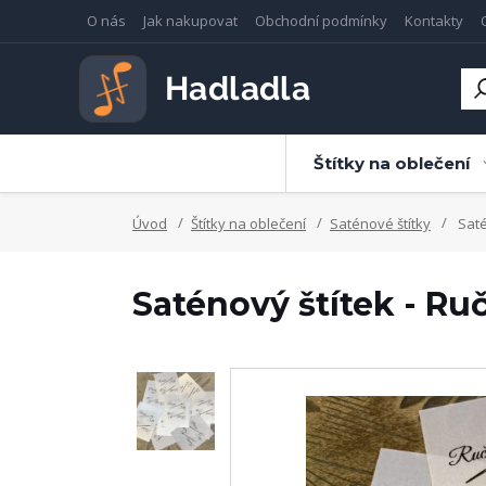
O nás
Jak nakupovat
Obchodní podmínky
Kontakty
Štítky na oblečení
Úvod
Štítky na oblečení
Saténové štítky
Saté
Saténový štítek - Ruč