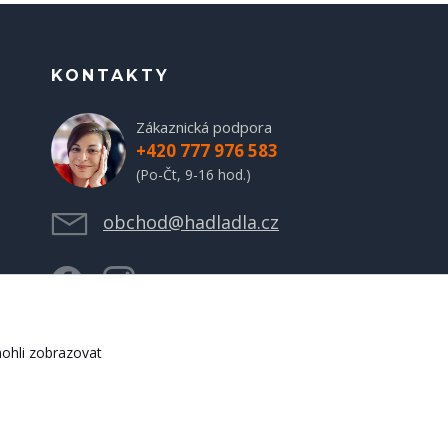
KONTAKTY
Zákaznická podpora
+420 777 976 583
(Po-Čt, 9-16 hod.)
obchod@hadladla.cz
ohli zobrazovat