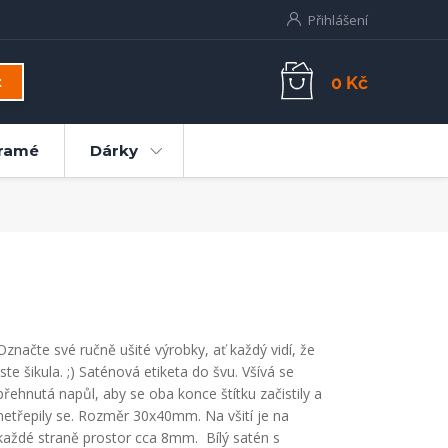
Přihlášení
0 Kč
t
ramé
Dárky
Označte své ručně ušité výrobky, ať každý vidí, že
jste šikula. ;) Saténová etiketa do švu. Všívá se
přehnutá napůl, aby se oba konce štítku začistily a
netřepily se. Rozměr 30x40mm. Na všití je na
každé straně prostor cca 8mm. Bílý satén s