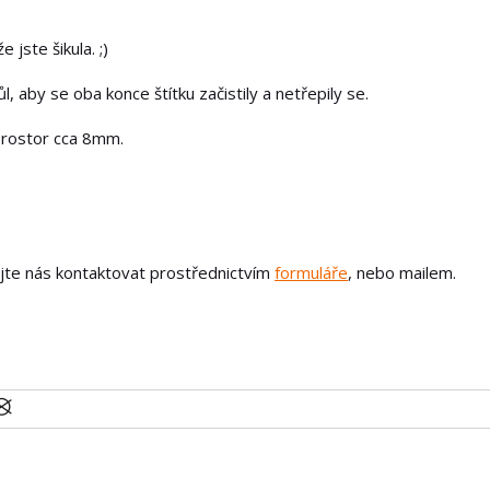
 jste šikula. ;)
, aby se oba konce štítku začistily a netřepily se.
prostor cca 8mm.
ejte nás kontaktovat prostřednictvím
formuláře
, nebo mailem.
U