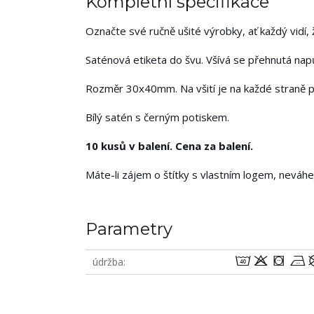
Kompletní specifikace
Označte své ručně ušité výrobky, ať každý vidí, že
Saténová etiketa do švu. Všívá se přehnutá napůl
Rozměr 30x40mm. Na všití je na každé straně 
Bílý satén s černým potiskem.
10 kusů v balení. Cena za balení.
Máte-li zájem o štítky s vlastním logem, neváh
Parametry
8oab
údržba