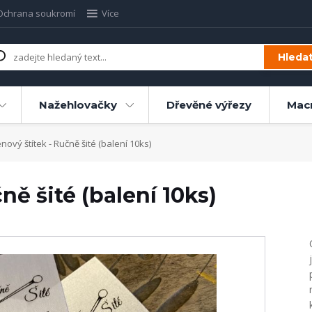
Ochrana soukromí
Více
Hleda
Nažehlovačky
Dřevěné výřezy
Mac
nový štítek - Ručně šité (balení 10ks)
ně šité (balení 10ks)