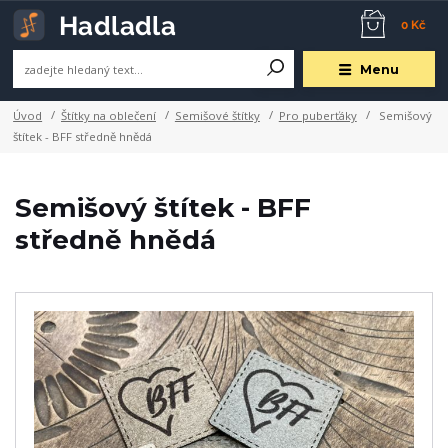
0 Kč
Menu
Úvod
Štítky na oblečení
Semišové štítky
Pro puberťáky
Semišový
štítek - BFF středně hnědá
Semišový štítek - BFF
středně hnědá