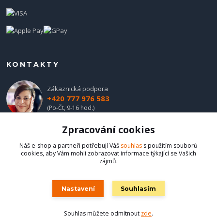
KONTAKTY
Zákaznická podpora
+420 777 976 583
(Po-Čt, 9-16 hod.)
Zpracování cookies
obchod@hadladla.cz
Náš e-shop a partneři potřebují Váš
souhlas
s použitím souborů
cookies, aby Vám mohli zobrazovat informace týkající se Vašich
zájmů.
Nastavení
Souhlasím
Hadladla.cz
Souhlas můžete odmítnout
zde
.
Vytvořeno na
Eshop-rychle.cz