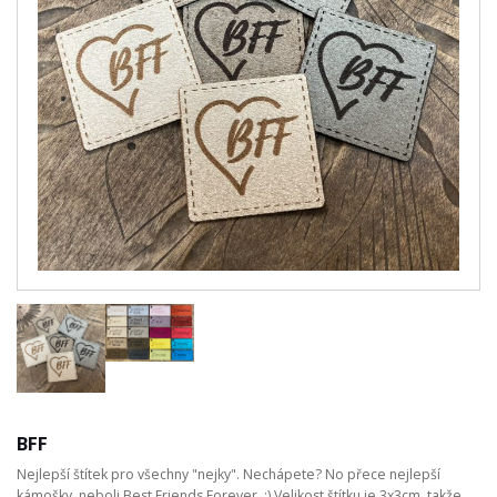
BFF
Nejlepší štítek pro všechny "nejky". Nechápete? No přece nejlepší
kámošky, neboli Best Friends Forever. ;) Velikost štítku je 3x3cm, takže