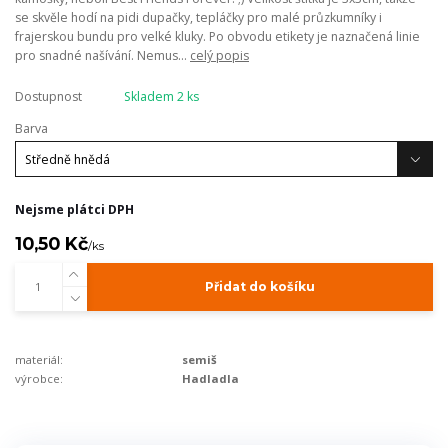
se skvěle hodí na pidi dupačky, tepláčky pro malé průzkumníky i
frajerskou bundu pro velké kluky. Po obvodu etikety je naznačená linie
pro snadné našívání. Nemus...
celý popis
Dostupnost
Skladem 2 ks
Barva
Nejsme plátci DPH
10,50 Kč
/
ks
Přidat do košíku
materiál:
semiš
výrobce:
Hadladla