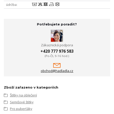
8odnU
údržba
Potřebujete poradit?
Zákaznická podpora
+420 777 976 583
(Po-Čt, 9-16 hod.)
obchod@hadladla.cz
Zboží zařazeno v kategoriích
Štítky na oblečení
Semišové štítky
Pro puberťáky