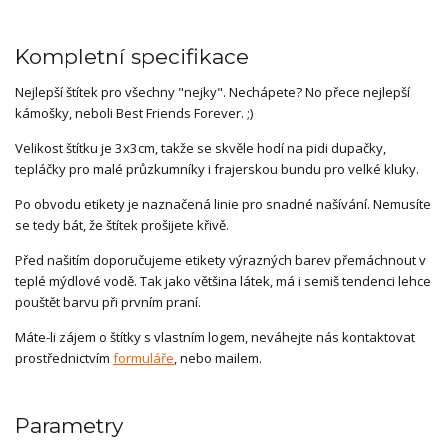
Kompletní specifikace
Nejlepší štítek pro všechny "nejky". Nechápete? No přece nejlepší
kámošky, neboli Best Friends Forever. ;)
Velikost štítku je 3x3cm, takže se skvěle hodí na pidi dupačky,
tepláčky pro malé průzkumníky i frajerskou bundu pro velké kluky.
Po obvodu etikety je naznačená linie pro snadné našívání. Nemusíte
se tedy bát, že štítek prošijete křivě.
Před našitím doporučujeme etikety výrazných barev přemáchnout v
teplé mýdlové vodě. Tak jako většina látek, má i semiš tendenci lehce
pouštět barvu při prvním praní.
Máte-li zájem o štítky s vlastním logem, neváhejte nás kontaktovat
prostřednictvím
formuláře
, nebo mailem.
Parametry