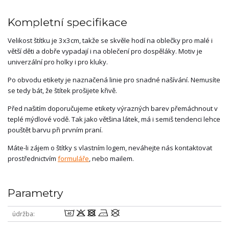
Kompletní specifikace
Velikost štítku je 3x3cm, takže se skvěle hodí na oblečky pro malé i
větší děti a dobře vypadají i na oblečení pro dospěláky. Motiv je
univerzální pro holky i pro kluky.
Po obvodu etikety je naznačená linie pro snadné našívání. Nemusíte
se tedy bát, že štítek prošijete křivě.
Před našitím doporučujeme etikety výrazných barev přemáchnout v
teplé mýdlové vodě. Tak jako většina látek, má i semiš tendenci lehce
pouštět barvu při prvním praní.
Máte-li zájem o štítky s vlastním logem, neváhejte nás kontaktovat
prostřednictvím
formuláře
, nebo mailem.
Parametry
8odnU
údržba