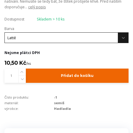
našívání. Nemusíte se tedy bát, že štítek prošijete křivě. Před našitím
doporučuje...
celý popis
Dostupnost
Skladem > 10 ks
Barva
Nejsme plátci DPH
10,50 Kč
/
ks
Přidat do košíku
Číslo produktu:
-1
materiál:
semiš
výrobce:
Hadladla