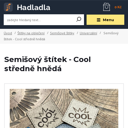
0 Kč
Menu
Úvod
Štítky na oblečení
Semišové štítky
Univerzální
Semišový
štítek - Cool středně hnědá
Semišový štítek - Cool
středně hnědá