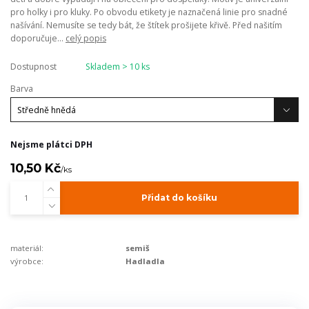
pro holky i pro kluky. Po obvodu etikety je naznačená linie pro snadné
našívání. Nemusíte se tedy bát, že štítek prošijete křivě. Před našitím
doporučuje...
celý popis
Dostupnost
Skladem > 10 ks
Barva
Nejsme plátci DPH
10,50 Kč
/
ks
Přidat do košíku
materiál:
semiš
výrobce:
Hadladla