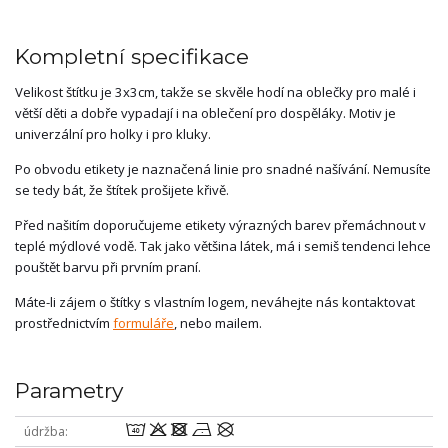
Kompletní specifikace
Velikost štítku je 3x3cm, takže se skvěle hodí na oblečky pro malé i
větší děti a dobře vypadají i na oblečení pro dospěláky. Motiv je
univerzální pro holky i pro kluky.
Po obvodu etikety je naznačená linie pro snadné našívání. Nemusíte
se tedy bát, že štítek prošijete křivě.
Před našitím doporučujeme etikety výrazných barev přemáchnout v
teplé mýdlové vodě. Tak jako většina látek, má i semiš tendenci lehce
pouštět barvu při prvním praní.
Máte-li zájem o štítky s vlastním logem, neváhejte nás kontaktovat
prostřednictvím
formuláře
, nebo mailem.
Parametry
8odnU
údržba