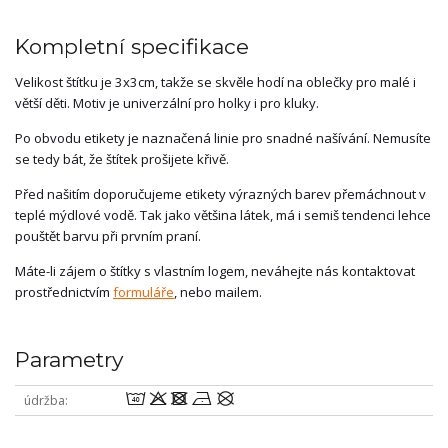
Kompletní specifikace
Velikost štítku je 3x3cm, takže se skvěle hodí na oblečky pro malé i
větší děti. Motiv je univerzální pro holky i pro kluky.
Po obvodu etikety je naznačená linie pro snadné našívání. Nemusíte
se tedy bát, že štítek prošijete křivě.
Před našitím doporučujeme etikety výrazných barev přemáchnout v
teplé mýdlové vodě. Tak jako většina látek, má i semiš tendenci lehce
pouštět barvu při prvním praní.
Máte-li zájem o štítky s vlastním logem, neváhejte nás kontaktovat
prostřednictvím
formuláře
, nebo mailem.
Parametry
8odnU
údržba