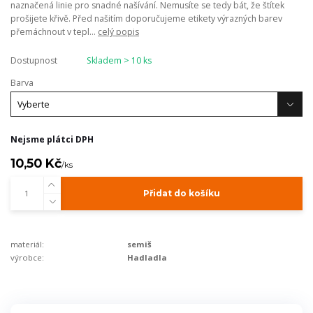
naznačená linie pro snadné našívání. Nemusíte se tedy bát, že štítek
prošijete křivě. Před našitím doporučujeme etikety výrazných barev
přemáchnout v tepl...
celý popis
Dostupnost
Skladem > 10 ks
Barva
Nejsme plátci DPH
10,50 Kč
/
ks
Přidat do košíku
materiál:
semiš
výrobce:
Hadladla