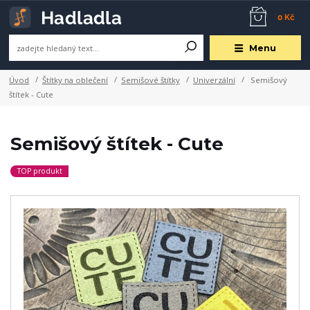
0 Kč
Menu
Úvod
Štítky na oblečení
Semišové štítky
Univerzální
Semišový
štítek - Cute
Semišový štítek - Cute
TOP produkt