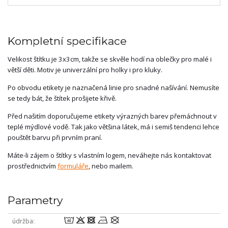
Kompletní specifikace
Velikost štítku je 3x3cm, takže se skvěle hodí na oblečky pro malé i
větší děti. Motiv je univerzální pro holky i pro kluky.
Po obvodu etikety je naznačená linie pro snadné našívání. Nemusíte
se tedy bát, že štítek prošijete křivě.
Před našitím doporučujeme etikety výrazných barev přemáchnout v
teplé mýdlové vodě. Tak jako většina látek, má i semiš tendenci lehce
pouštět barvu při prvním praní.
Máte-li zájem o štítky s vlastním logem, neváhejte nás kontaktovat
prostřednictvím
formuláře
, nebo mailem.
Parametry
8odnU
údržba