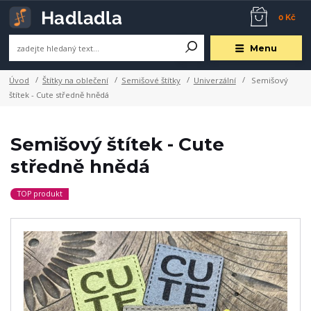
0 Kč
Menu
Úvod
Štítky na oblečení
Semišové štítky
Univerzální
Semišový
štítek - Cute středně hnědá
Semišový štítek - Cute
středně hnědá
TOP produkt