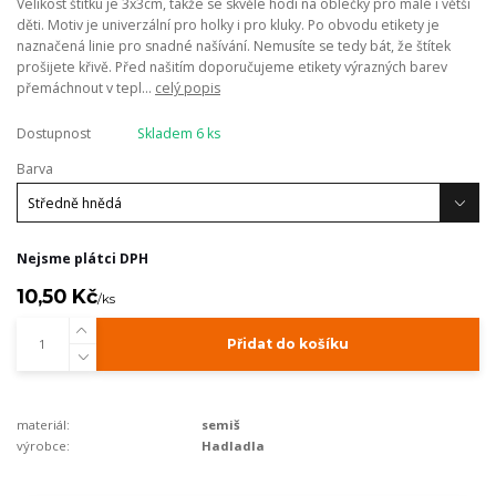
Velikost štítku je 3x3cm, takže se skvěle hodí na oblečky pro malé i větší
děti. Motiv je univerzální pro holky i pro kluky. Po obvodu etikety je
naznačená linie pro snadné našívání. Nemusíte se tedy bát, že štítek
prošijete křivě. Před našitím doporučujeme etikety výrazných barev
přemáchnout v tepl...
celý popis
Dostupnost
Skladem 6 ks
Barva
Nejsme plátci DPH
10,50 Kč
/
ks
Přidat do košíku
materiál:
semiš
výrobce:
Hadladla