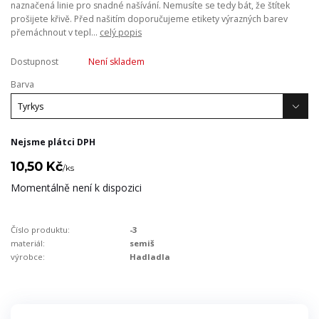
naznačená linie pro snadné našívání. Nemusíte se tedy bát, že štítek
prošijete křivě. Před našitím doporučujeme etikety výrazných barev
přemáchnout v tepl...
celý popis
Dostupnost
Není skladem
Barva
Nejsme plátci DPH
10,50 Kč
/
ks
Momentálně není k dispozici
Číslo produktu:
-3
materiál:
semiš
výrobce:
Hadladla