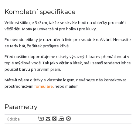
Kompletní specifikace
Velikost štítku je 3x3cm, takže se skvěle hodí na oblečky pro malé i
větší děti. Motiv je univerzální pro holky i pro kluky.
Po obvodu etikety je naznačená linie pro snadné našívání. Nemusíte
se tedy bát, že štítek prošijete křivě.
Před našitím doporučujeme etikety výrazných barev přemáchnout v
teplé mýdlové vodě. Tak jako většina látek, má i semiš tendenci lehce
pouštět barvu při prvním praní.
Máte-li zájem o štítky s vlastním logem, neváhejte nás kontaktovat
prostřednictvím
formuláře
, nebo mailem.
Parametry
8odnU
údržba