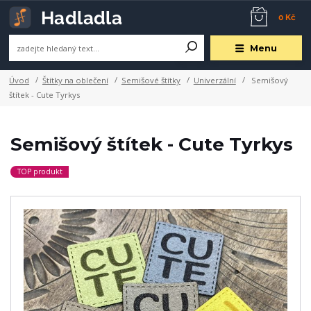
0 Kč
Menu
Úvod
Štítky na oblečení
Semišové štítky
Univerzální
Semišový
štítek - Cute Tyrkys
Semišový štítek - Cute Tyrkys
TOP produkt