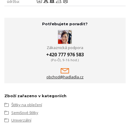
8odnU
údržba
Potřebujete poradit?
Zákaznická podpora
+420 777 976 583
(Po-Čt, 9-16 hod.)
obchod@hadladla.cz
Zboží zařazeno v kategoriích
Štítky na oblečení
Semišové štítky
Univerzální