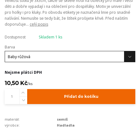
Velikost štítku je 3x3cm, takže se skvěle hodí na oblečky pro malé i větší
děti a dobře vypadají i na oblečení pro dospěláky. Motiv je univerzální
pro holky i pro kluky. Po obvodu etikety je naznačená linie pro snadné
našívání. Nemusíte se tedy bát, že štítek prošijete křivě. Před našitím
doporučuje...
celý popis
Dostupnost
Skladem 1 ks
Barva
Nejsme plátci DPH
10,50 Kč
/
ks
Přidat do košíku
materiál:
semiš
výrobce:
Hadladla