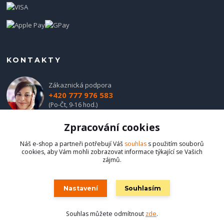
KONTAKTY
Zákaznická podpora
+420 777 976 583
(Po-Čt, 9-16 hod.)
Zpracování cookies
obchod@hadladla.cz
Náš e-shop a partneři potřebují Váš
souhlas
s použitím souborů
cookies, aby Vám mohli zobrazovat informace týkající se Vašich
zájmů.
Nastavení
Souhlasím
Hadladla.cz
Souhlas můžete odmítnout
zde
.
Vytvořeno na
Eshop-rychle.cz