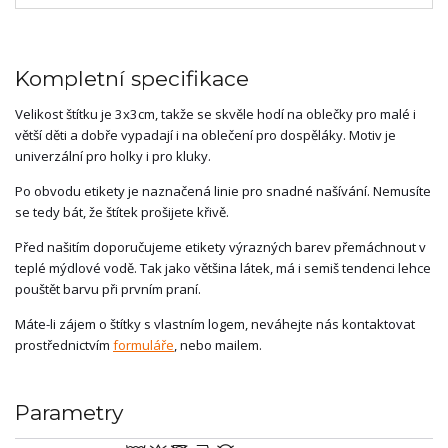
Kompletní specifikace
Velikost štítku je 3x3cm, takže se skvěle hodí na oblečky pro malé i
větší děti a dobře vypadají i na oblečení pro dospěláky. Motiv je
univerzální pro holky i pro kluky.
Po obvodu etikety je naznačená linie pro snadné našívání. Nemusíte
se tedy bát, že štítek prošijete křivě.
Před našitím doporučujeme etikety výrazných barev přemáchnout v
teplé mýdlové vodě. Tak jako většina látek, má i semiš tendenci lehce
pouštět barvu při prvním praní.
Máte-li zájem o štítky s vlastním logem, neváhejte nás kontaktovat
prostřednictvím
formuláře
, nebo mailem.
Parametry