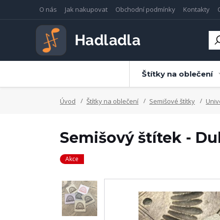
O nás
Jak nakupovat
Obchodní podmínky
Kontakty
Štítky na oblečení
Úvod
Štítky na oblečení
Semišové štítky
Univ
Semišový štítek - Duh
Akce