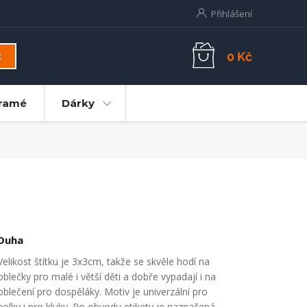
Přihlášení
0 Kč
t
ramé
Dárky
Duha
Velikost štítku je 3x3cm, takže se skvěle hodí na
oblečky pro malé i větší děti a dobře vypadají i na
oblečení pro dospěláky. Motiv je univerzální pro
holky i pro kluky. Po obvodu etikety je naznačená