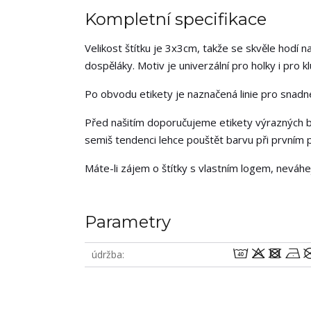
Kompletní specifikace
Velikost štítku je 3x3cm, takže se skvěle hodí na
dospěláky. Motiv je univerzální pro holky i pro kl
Po obvodu etikety je naznačená linie pro snadné 
Před našitím doporučujeme etikety výrazných b
semiš tendenci lehce pouštět barvu při prvním p
Máte-li zájem o štítky s vlastním logem, neváh
Parametry
8odn
údržba