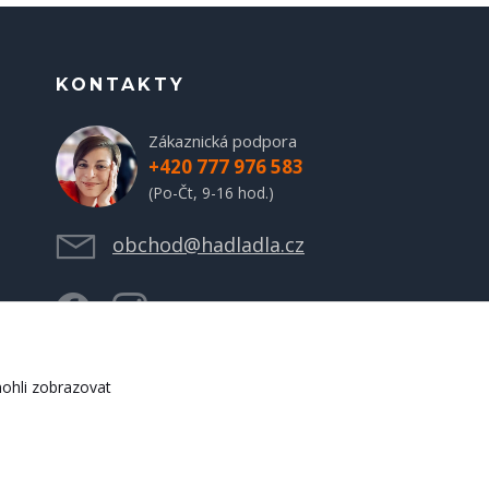
KONTAKTY
Zákaznická podpora
+420 777 976 583
(Po-Čt, 9-16 hod.)
obchod@hadladla.cz
ohli zobrazovat