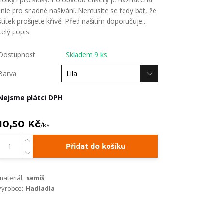
linie pro snadné našívání. Nemusíte se tedy bát, že
štítek prošijete křivě. Před našitím doporučuje...
celý popis
Dostupnost
Skladem 9 ks
Barva
Nejsme plátci DPH
10,50 Kč
/
ks
Přidat do košíku
materiál:
semiš
výrobce:
Hadladla