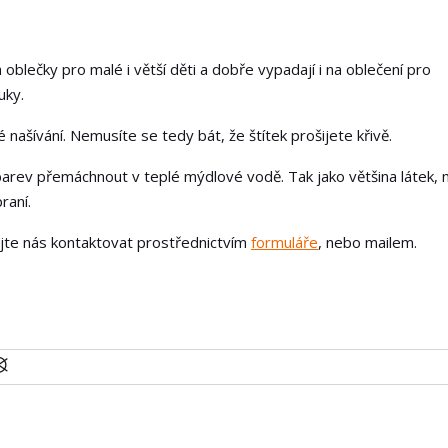
 oblečky pro malé i větší děti a dobře vypadají i na oblečení pro
uky.
našívání. Nemusíte se tedy bát, že štítek prošijete křivě.
arev přemáchnout v teplé mýdlové vodě. Tak jako většina látek, 
raní.
ejte nás kontaktovat prostřednictvím
formuláře
, nebo mailem.
U