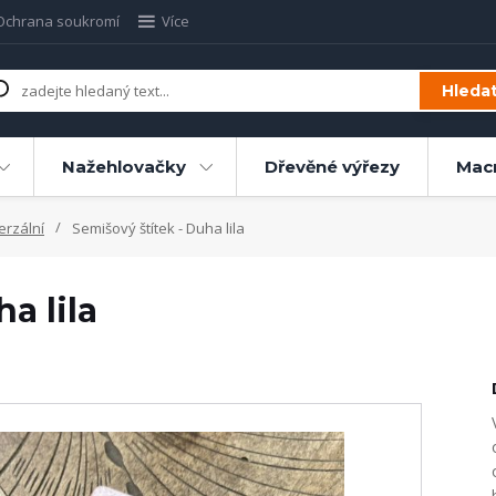
Ochrana soukromí
Více
Hleda
Nažehlovačky
Dřevěné výřezy
Mac
erzální
Semišový štítek - Duha lila
a lila