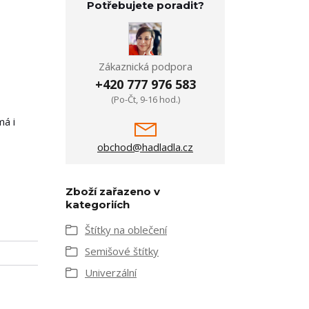
Potřebujete poradit?
Zákaznická podpora
+420 777 976 583
(Po-Čt, 9-16 hod.)
má i
obchod@hadladla.cz
Zboží zařazeno v
kategoriích
Štítky na oblečení
Semišové štítky
Univerzální