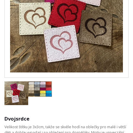
Dvojsrdce
Velikost štítku je 3x3cm, takže se skvěle hodí na oblečky pro malé i větší
děti a dobře vypadají i na oblečení pro dospěláky. Motiv je univerzální