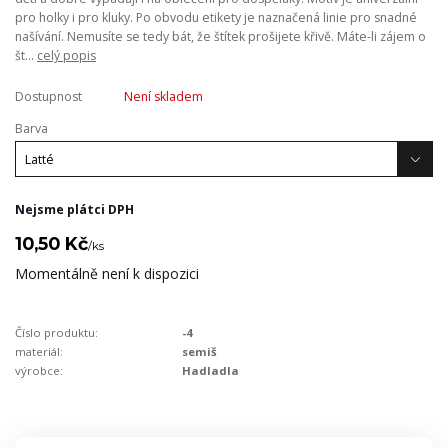
pro holky i pro kluky. Po obvodu etikety je naznačená linie pro snadné
našívání. Nemusíte se tedy bát, že štítek prošijete křivě. Máte-li zájem o
št...
celý popis
Dostupnost
Není skladem
Barva
Nejsme plátci DPH
10,50 Kč
/
ks
Momentálně není k dispozici
Číslo produktu:
-4
materiál:
semiš
výrobce:
Hadladla