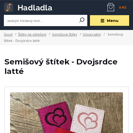
0 Kč
Menu
Úvod
Štítky na oblečení
Semišové štítky
Univerzální
Semišový
štítek - Dvojsrdce latté
Semišový štítek - Dvojsrdce
latté