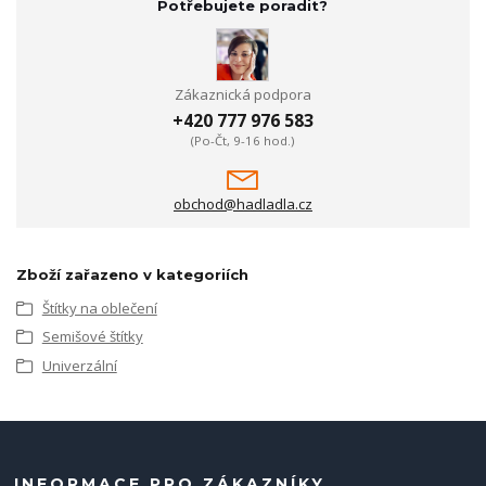
Potřebujete poradit?
Zákaznická podpora
+420 777 976 583
(Po-Čt, 9-16 hod.)
obchod@hadladla.cz
Zboží zařazeno v kategoriích
Štítky na oblečení
Semišové štítky
Univerzální
INFORMACE PRO ZÁKAZNÍKY