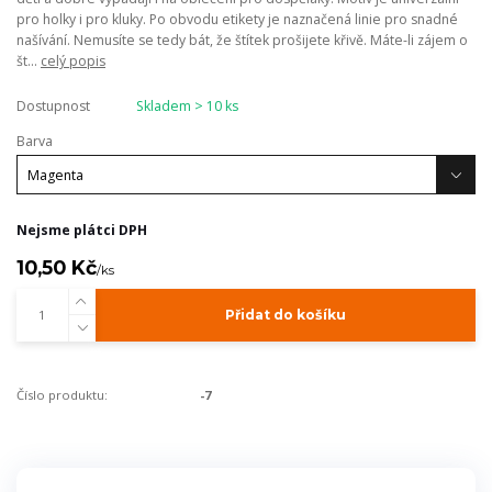
pro holky i pro kluky. Po obvodu etikety je naznačená linie pro snadné
našívání. Nemusíte se tedy bát, že štítek prošijete křivě. Máte-li zájem o
št...
celý popis
Dostupnost
Skladem > 10 ks
Barva
Nejsme plátci DPH
10,50 Kč
/
ks
Přidat do košíku
Číslo produktu:
-7