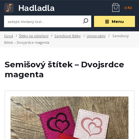
0 Kč
Menu
Úvod
Štítky na oblečení
Semišové štítky
Univerzální
Semišový
štítek – Dvojsrdce magenta
Semišový štítek – Dvojsrdce
magenta