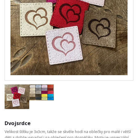
Dvojsrdce
Velikost štítku je 3x3cm, takže se skvěle hodí na oblečky pro malé i větší
děti a dobře vypadají i na oblečení pro dospěláky. Motiv je univerzální