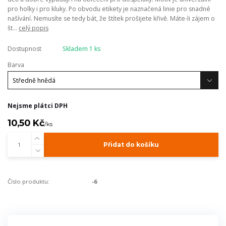
pro holky i pro kluky. Po obvodu etikety je naznačená linie pro snadné
našívání. Nemusíte se tedy bát, že štítek prošijete křivě. Máte-li zájem o
št...
celý popis
Dostupnost
Skladem 1 ks
Barva
Nejsme plátci DPH
10,50 Kč
/
ks
Přidat do košíku
Číslo produktu:
-6