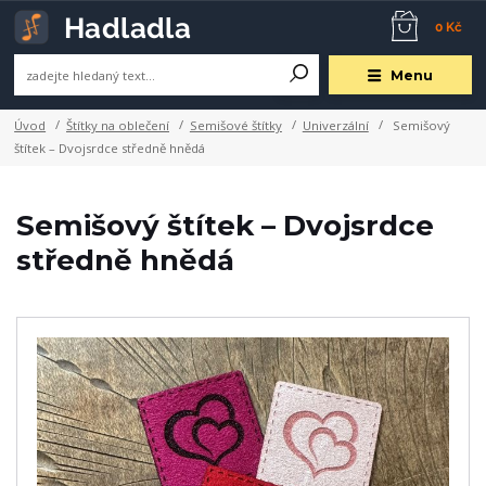
0 Kč
Menu
Úvod
Štítky na oblečení
Semišové štítky
Univerzální
Semišový
štítek – Dvojsrdce středně hnědá
Semišový štítek – Dvojsrdce
středně hnědá