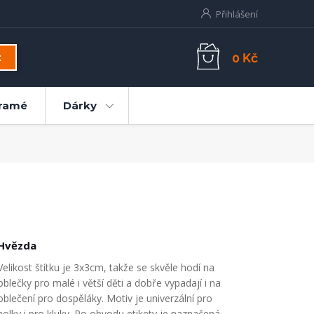
Přihlášení
0 Kč
t
ramé
Dárky
Hvězda
Velikost štítku je 3x3cm, takže se skvěle hodí na
oblečky pro malé i větší děti a dobře vypadají i na
oblečení pro dospěláky. Motiv je univerzální pro
holky i pro kluky. Po obvodu etikety je naznačená