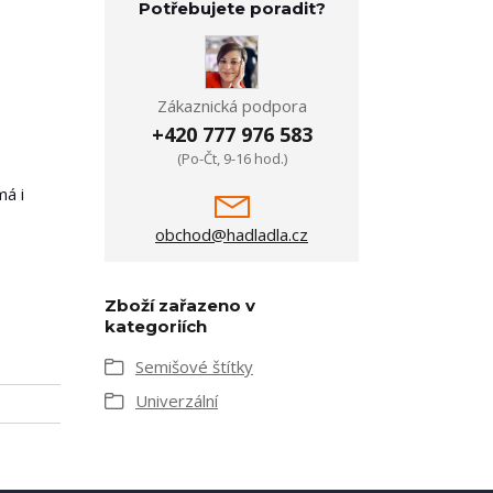
Potřebujete poradit?
Zákaznická podpora
+420 777 976 583
(Po-Čt, 9-16 hod.)
má i
obchod@hadladla.cz
Zboží zařazeno v
kategoriích
Semišové štítky
Univerzální