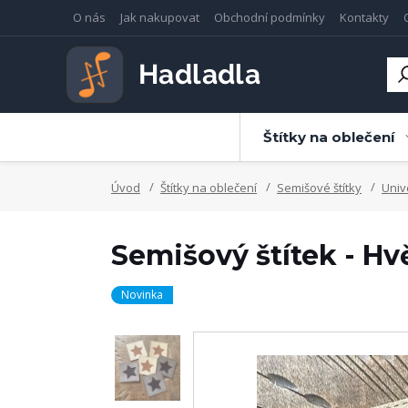
O nás
Jak nakupovat
Obchodní podmínky
Kontakty
Štítky na oblečení
Úvod
Štítky na oblečení
Semišové štítky
Univ
Semišový štítek - Hv
Novinka