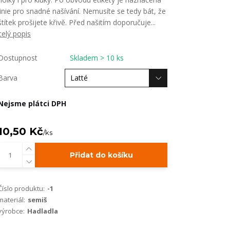
linie pro snadné našívání. Nemusíte se tedy bát, že
štítek prošijete křivě. Před našitím doporučuje...
celý popis
Dostupnost
Skladem > 10 ks
Barva
Nejsme plátci DPH
10,50 Kč
/
ks
Přidat do košíku
Číslo produktu:
-1
materiál:
semiš
výrobce:
Hadladla