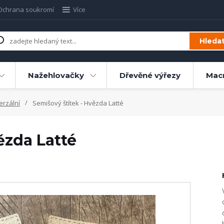
Ochrana soukromí
Více
Hleda
Nažehlovačky
Dřevěné výřezy
Mac
erzální
Semišový štítek - Hvězda Latté
ězda Latté