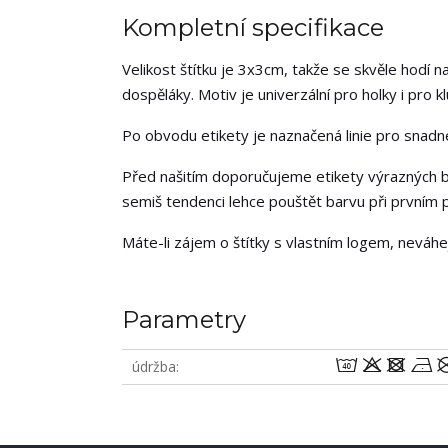
Kompletní specifikace
Velikost štítku je 3x3cm, takže se skvěle hodí na
dospěláky. Motiv je univerzální pro holky i pro kl
Po obvodu etikety je naznačená linie pro snadné 
Před našitím doporučujeme etikety výrazných b
semiš tendenci lehce pouštět barvu při prvním p
Máte-li zájem o štítky s vlastním logem, neváh
Parametry
8odn
údržba