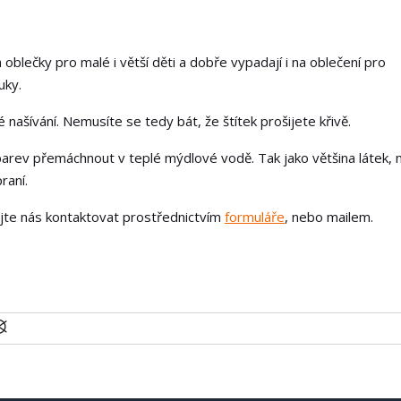
 oblečky pro malé i větší děti a dobře vypadají i na oblečení pro
uky.
našívání. Nemusíte se tedy bát, že štítek prošijete křivě.
arev přemáchnout v teplé mýdlové vodě. Tak jako většina látek, 
raní.
ejte nás kontaktovat prostřednictvím
formuláře
, nebo mailem.
U