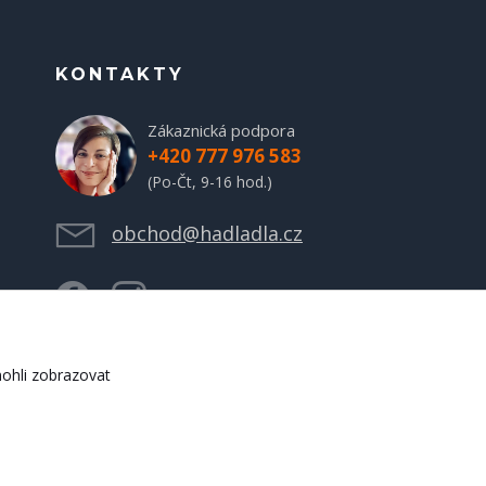
KONTAKTY
Zákaznická podpora
+420 777 976 583
(Po-Čt, 9-16 hod.)
obchod@hadladla.cz
ohli zobrazovat