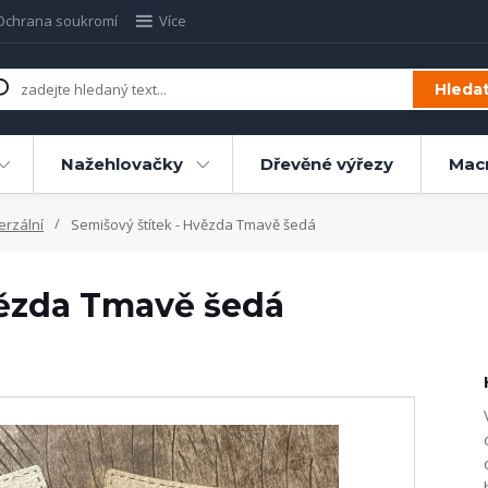
Ochrana soukromí
Více
Hleda
Nažehlovačky
Dřevěné výřezy
Mac
erzální
Semišový štítek - Hvězda Tmavě šedá
vězda Tmavě šedá