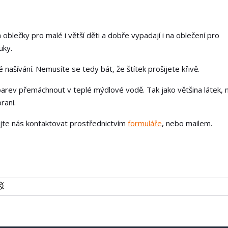
 oblečky pro malé i větší děti a dobře vypadají i na oblečení pro
uky.
našívání. Nemusíte se tedy bát, že štítek prošijete křivě.
arev přemáchnout v teplé mýdlové vodě. Tak jako většina látek, 
raní.
ejte nás kontaktovat prostřednictvím
formuláře
, nebo mailem.
U