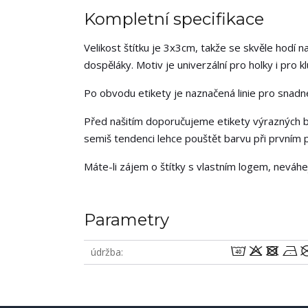
Kompletní specifikace
Velikost štítku je 3x3cm, takže se skvěle hodí na
dospěláky. Motiv je univerzální pro holky i pro kl
Po obvodu etikety je naznačená linie pro snadné 
Před našitím doporučujeme etikety výrazných b
semiš tendenci lehce pouštět barvu při prvním p
Máte-li zájem o štítky s vlastním logem, neváh
Parametry
8odn
údržba