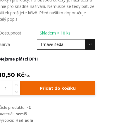
linie pro snadné našívání. Nemusíte se tedy bát, že
štítek prošijete křivě. Před našitím doporučuje...
celý popis
Dostupnost
Skladem > 10 ks
Barva
Nejsme plátci DPH
10,50 Kč
/
ks
Přidat do košíku
Číslo produktu:
-2
materiál:
semiš
výrobce:
Hadladla