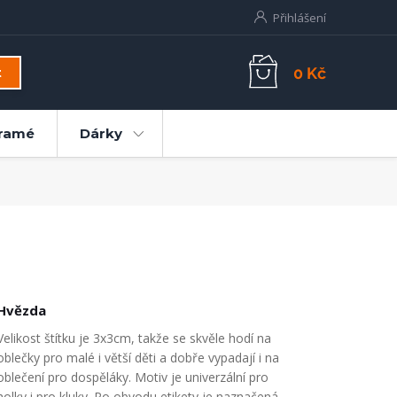
Přihlášení
0 Kč
t
ramé
Dárky
Hvězda
Velikost štítku je 3x3cm, takže se skvěle hodí na
oblečky pro malé i větší děti a dobře vypadají i na
oblečení pro dospěláky. Motiv je univerzální pro
holky i pro kluky. Po obvodu etikety je naznačená