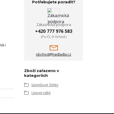
Potřebujete poradit?
Zákaznická podpora
+420 777 976 583
(Po-Čt, 9-16 hod.)
má i
obchod@hadladla.cz
Zboží zařazeno v
kategoriích
Semišové štítky
Univerzální