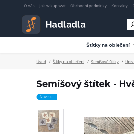
O nás
Jak nakupovat
Obchodní podmínky
Kontakty
Štítky na oblečení
Úvod
Štítky na oblečení
Semišové štítky
Univ
Semišový štítek - H
Novinka