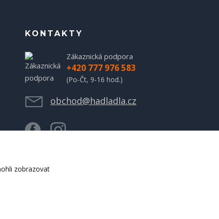
KONTAKTY
Zákaznická podpora
+420 777 976 583
(Po-Čt, 9-16 hod.)
obchod@hadladla.cz
ohli zobrazovat