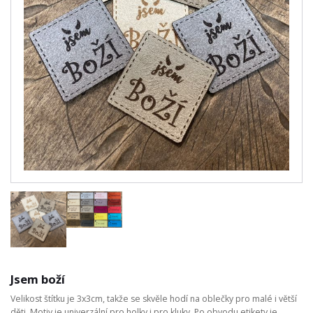
Jsem boží
Velikost štítku je 3x3cm, takže se skvěle hodí na oblečky pro malé i větší
děti. Motiv je univerzální pro holky i pro kluky. Po obvodu etikety je