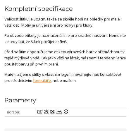
Kompletní specifikace
Velikost štítku je 3x3cm, takže se skvěle hodí na oblečky pro malé i
větší děti. Motiv je univerzální pro holky i pro kluky.
Po obvodu etikety je naznačená linie pro snadné našívání. Nemusíte
se tedy bát, že štítek prošijete křivě.
Před našitím doporučujeme etikety výrazných barev přemáchnout v
teplé mýdlové vodě. Tak jako většina látek, má i semiš tendenci lehce
pouštět barvu při prvním praní.
Máte-li zájem o štítky s vlastním logem, neváhejte nás kontaktovat
prostřednictvím
formuláře
, nebo mailem.
Parametry
8odnU
údržba