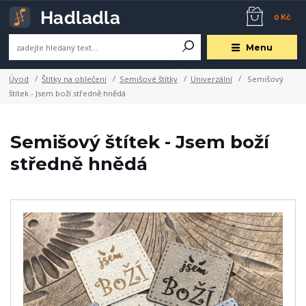
0 Kč
Menu
Úvod
Štítky na oblečení
Semišové štítky
Univerzální
Semišový
štítek - Jsem boží středně hnědá
Semišový štítek - Jsem boží
středně hnědá