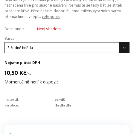
naznačená linie pro snadné našívání. Nemusíte se tedy bát, že štítek
prošijete křivě. Před našitím doporučujeme etikety výrazných barev
přemáchnout v tepl...
celý popis
Dostupnost
Není skladem
Barva
Nejsme plátci DPH
10,50 Kč
/
ks
Momentálně není k dispozici
materiál:
semiš
výrobce:
Hadladla