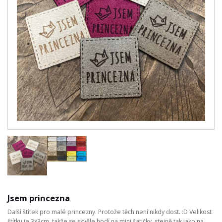
Jsem princezna
Další štítek pro malé princezny. Protože těch není nikdy dost. :D Velikost
štítku je 3x3cm, takže se skvěle hodí na mini šatičky, stejně tak jako na