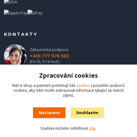
KONTAKTY
Zákaznická podpora
+420 777 976 583
(Po-Čt, 9-16 hod.)
Zpracování cookies
obchod@hadladla.cz
Náš e-shop a partneři potřebují Váš
souhlas
s použitím souborů
cookies, aby Vám mohli zobrazovat informace týkající se Vašich
zájmů.
Nastavení
Souhlasím
Hadladla.cz
Souhlas můžete odmítnout
zde
.
Vytvořeno na
Eshop-rychle.cz