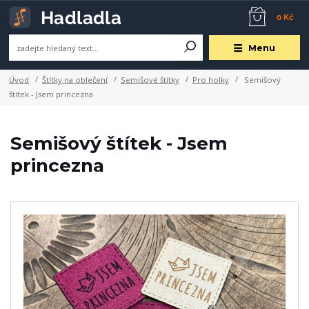
0 Kč
Menu
Úvod
Štítky na oblečení
Semišové štítky
Pro holky
Semišový
štítek - Jsem princezna
Semišový štítek - Jsem
princezna