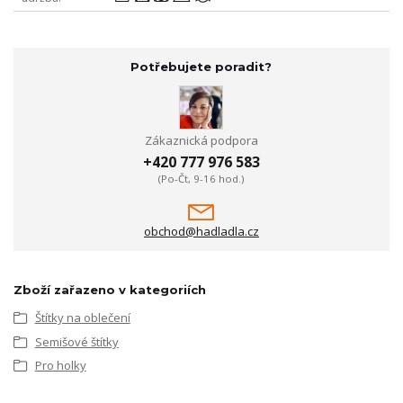
Potřebujete poradit?
Zákaznická podpora
+420 777 976 583
(Po-Čt, 9-16 hod.)
obchod@hadladla.cz
Zboží zařazeno v kategoriích
Štítky na oblečení
Semišové štítky
Pro holky