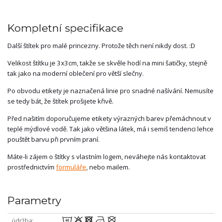
Kompletní specifikace
Další štítek pro malé princezny. Protože těch není nikdy dost. :D
Velikost štítku je 3x3cm, takže se skvěle hodí na mini šatičky, stejně
tak jako na moderní oblečení pro větší slečny.
Po obvodu etikety je naznačená linie pro snadné našívání. Nemusíte
se tedy bát, že štítek prošijete křivě.
Před našitím doporučujeme etikety výrazných barev přemáchnout v
teplé mýdlové vodě. Tak jako většina látek, má i semiš tendenci lehce
pouštět barvu při prvním praní.
Máte-li zájem o štítky s vlastním logem, neváhejte nás kontaktovat
prostřednictvím
formuláře
, nebo mailem.
Parametry
8odnU
údržba