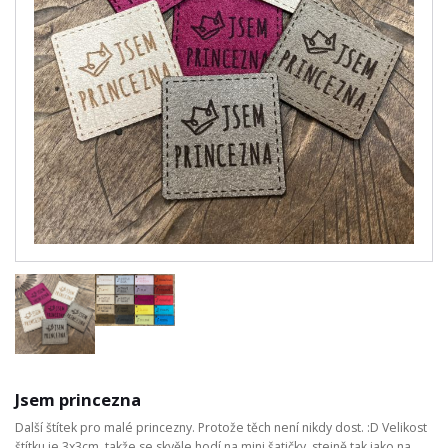
Jsem princezna
Další štítek pro malé princezny. Protože těch není nikdy dost. :D Velikost
štítku je 3x3cm, takže se skvěle hodí na mini šatičky, stejně tak jako na