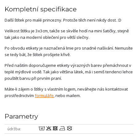
Kompletní specifikace
Další štítek pro malé princezny. Protože těch není nikdy dost. :D
Velikost štítku je 3x3cm, takže se skvěle hodí na mini šatičky, stejně
tak jako na moderní oblečení pro větší slečny.
Po obvodu etikety je naznačená linie pro snadné našívání. Nemusíte
se tedy bát, že štítek prošijete křivě.
Před našitím doporučujeme etikety výrazných barev přemáchnout v
teplé mýdlové vodě. Tak jako většina látek, má i semiš tendenci lehce
pouštět barvu při prvním praní.
Máte-li zájem o štítky s vlastním logem, neváhejte nás kontaktovat
prostřednictvím
formuláře
, nebo mailem.
Parametry
8odnU
údržba