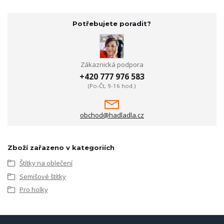
Potřebujete poradit?
Zákaznická podpora
+420 777 976 583
(Po-Čt, 9-16 hod.)
obchod@hadladla.cz
Zboží zařazeno v kategoriích
Štítky na oblečení
Semišové štítky
Pro holky