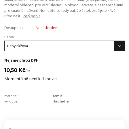
moderní oblečení pro větší slečny. Po obvodu etikety je naznačená linie
pro snadné našívání. Nemusíte se tedy bát, že štítek prošijete křivě.
Před naši...
celý popis
Dostupnost
Není skladem
Barva
Nejsme plátci DPH
10,50 Kč
/
ks
Momentálně není k dispozici
materiál:
semiš
výrobce:
Hadladla