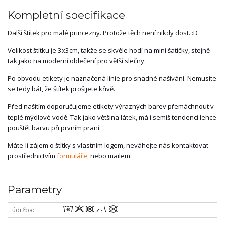
Kompletní specifikace
Další štítek pro malé princezny. Protože těch není nikdy dost. :D
Velikost štítku je 3x3cm, takže se skvěle hodí na mini šatičky, stejně
tak jako na moderní oblečení pro větší slečny.
Po obvodu etikety je naznačená linie pro snadné našívání. Nemusíte
se tedy bát, že štítek prošijete křivě.
Před našitím doporučujeme etikety výrazných barev přemáchnout v
teplé mýdlové vodě. Tak jako většina látek, má i semiš tendenci lehce
pouštět barvu při prvním praní.
Máte-li zájem o štítky s vlastním logem, neváhejte nás kontaktovat
prostřednictvím
formuláře
, nebo mailem.
Parametry
8odnU
údržba