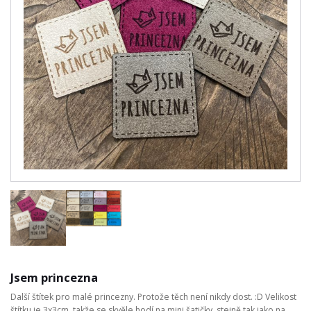
Jsem princezna
Další štítek pro malé princezny. Protože těch není nikdy dost. :D Velikost
štítku je 3x3cm, takže se skvěle hodí na mini šatičky, stejně tak jako na