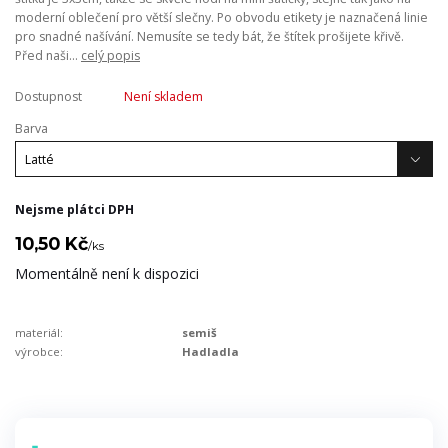
moderní oblečení pro větší slečny. Po obvodu etikety je naznačená linie
pro snadné našívání. Nemusíte se tedy bát, že štítek prošijete křivě.
Před naši...
celý popis
Dostupnost
Není skladem
Barva
Nejsme plátci DPH
10,50 Kč
/
ks
Momentálně není k dispozici
materiál:
semiš
výrobce:
Hadladla