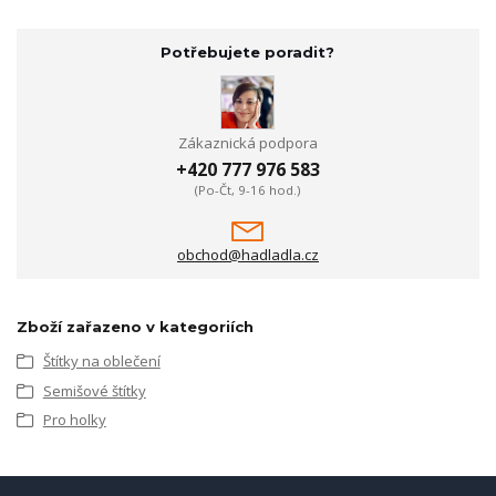
Potřebujete poradit?
Zákaznická podpora
+420 777 976 583
(Po-Čt, 9-16 hod.)
obchod@hadladla.cz
Zboží zařazeno v kategoriích
Štítky na oblečení
Semišové štítky
Pro holky