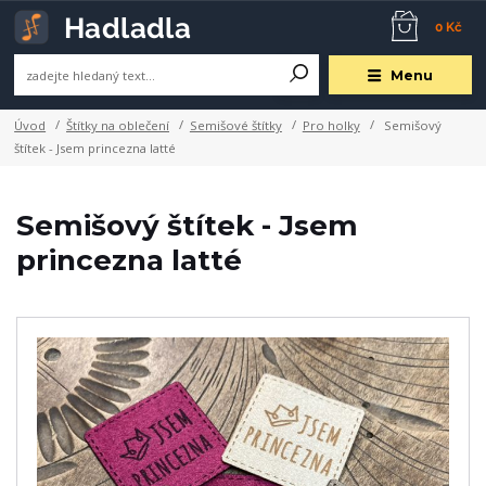
0 Kč
Menu
Úvod
Štítky na oblečení
Semišové štítky
Pro holky
Semišový
štítek - Jsem princezna latté
Semišový štítek - Jsem
princezna latté