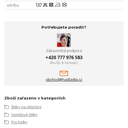
8odnU
údržba
Potřebujete poradit?
Zákaznická podpora
+420 777 976 583
(Po-Čt, 9-16 hod.)
obchod@hadladla.cz
Zboží zařazeno v kategoriích
Štítky na oblečení
Semišové štítky
Pro holky