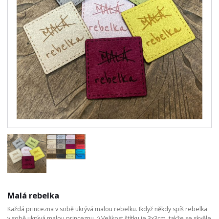
Malá rebelka
Každá princezna v sobě ukrývá malou rebelku. Ikdyž někdy spíš rebelka
v sobě ukrývá malou princeznu. :) Velikost štítku je 3x3cm, takže se skvěle