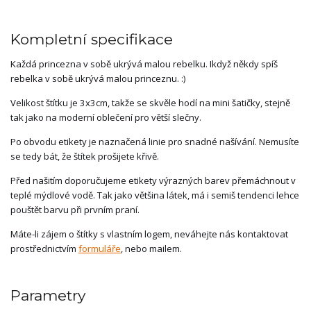
Kompletní specifikace
Každá princezna v sobě ukrývá malou rebelku. Ikdyž někdy spíš
rebelka v sobě ukrývá malou princeznu. :)
Velikost štítku je 3x3cm, takže se skvěle hodí na mini šatičky, stejně
tak jako na moderní oblečení pro větší slečny.
Po obvodu etikety je naznačená linie pro snadné našívání. Nemusíte
se tedy bát, že štítek prošijete křivě.
Před našitím doporučujeme etikety výrazných barev přemáchnout v
teplé mýdlové vodě. Tak jako většina látek, má i semiš tendenci lehce
pouštět barvu při prvním praní.
Máte-li zájem o štítky s vlastním logem, neváhejte nás kontaktovat
prostřednictvím
formuláře
, nebo mailem.
Parametry