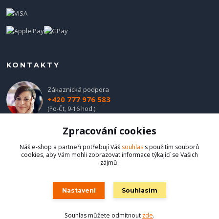
KONTAKTY
Zákaznická podpora
+420 777 976 583
(Po-Čt, 9-16 hod.)
Zpracování cookies
obchod@hadladla.cz
Náš e-shop a partneři potřebují Váš
souhlas
s použitím souborů
cookies, aby Vám mohli zobrazovat informace týkající se Vašich
zájmů.
Nastavení
Souhlasím
Hadladla.cz
Souhlas můžete odmítnout
zde
.
Vytvořeno na
Eshop-rychle.cz