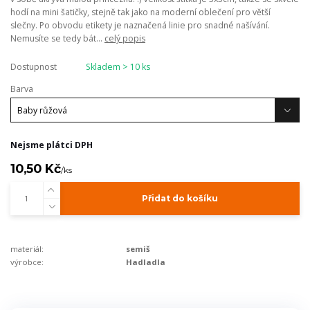
hodí na mini šatičky, stejně tak jako na moderní oblečení pro větší
slečny. Po obvodu etikety je naznačená linie pro snadné našívání.
Nemusíte se tedy bát...
celý popis
Dostupnost
Skladem > 10 ks
Barva
Nejsme plátci DPH
10,50 Kč
/
ks
Přidat do košíku
materiál:
semiš
výrobce:
Hadladla