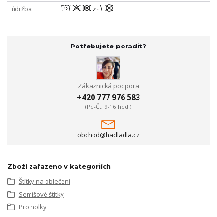
8odnU
údržba
Potřebujete poradit?
Zákaznická podpora
+420 777 976 583
(Po-Čt, 9-16 hod.)
obchod@hadladla.cz
Zboží zařazeno v kategoriích
Štítky na oblečení
Semišové štítky
Pro holky