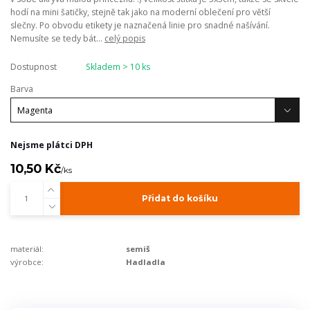
hodí na mini šatičky, stejně tak jako na moderní oblečení pro větší
slečny. Po obvodu etikety je naznačená linie pro snadné našívání.
Nemusíte se tedy bát...
celý popis
Dostupnost
Skladem > 10 ks
Barva
Nejsme plátci DPH
10,50 Kč
/
ks
Přidat do košíku
materiál:
semiš
výrobce:
Hadladla