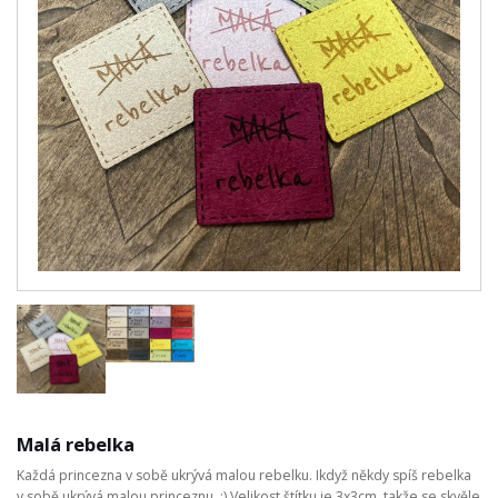
Malá rebelka
Každá princezna v sobě ukrývá malou rebelku. Ikdyž někdy spíš rebelka
v sobě ukrývá malou princeznu. :) Velikost štítku je 3x3cm, takže se skvěle