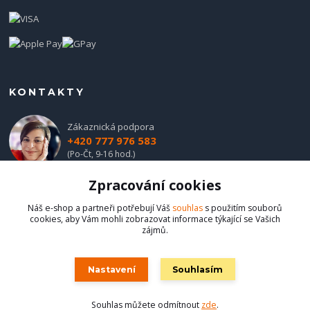
KONTAKTY
Zákaznická podpora
+420 777 976 583
(Po-Čt, 9-16 hod.)
Zpracování cookies
obchod@hadladla.cz
Náš e-shop a partneři potřebují Váš
souhlas
s použitím souborů
cookies, aby Vám mohli zobrazovat informace týkající se Vašich
zájmů.
Nastavení
Souhlasím
Hadladla.cz
Souhlas můžete odmítnout
zde
.
Vytvořeno na
Eshop-rychle.cz