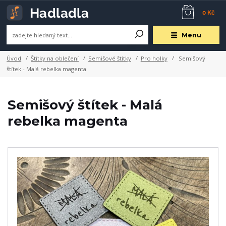
0 Kč
Menu
Úvod
Štítky na oblečení
Semišové štítky
Pro holky
Semišový
štítek - Malá rebelka magenta
Semišový štítek - Malá
rebelka magenta