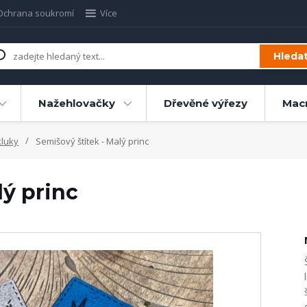
Ochrana soukromí
Více
Hleda
Nažehlovačky
Dřevěné výřezy
Mac
kluky
Semišový štítek - Malý princ
lý princ