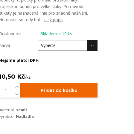
frajerskou bundu pro velké kluky. Po obvodu
etikety je naznačená linie pro snadné našívání.
Nemusíte se tedy bát...
celý popis
Dostupnost
Skladem > 10 ks
Barva
Nejsme plátci DPH
10,50 Kč
/
ks
Přidat do košíku
materiál:
semiš
výrobce:
Hadladla