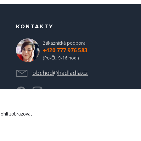
KONTAKTY
Zákaznická podpora
+420 777 976 583
(Po-Čt, 9-16 hod.)
obchod@hadladla.cz
ohli zobrazovat