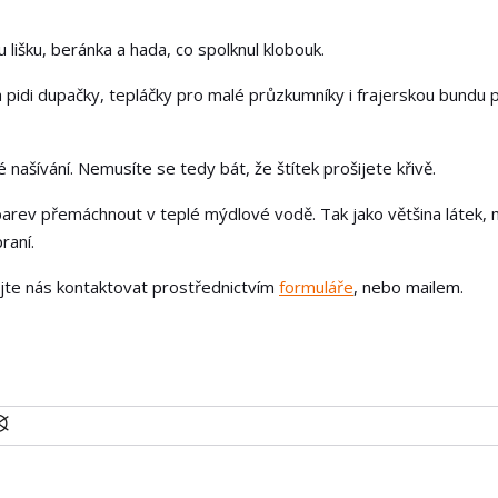
lišku, beránka a hada, co spolknul klobouk.
na pidi dupačky, tepláčky pro malé průzkumníky i frajerskou bundu 
našívání. Nemusíte se tedy bát, že štítek prošijete křivě.
arev přemáchnout v teplé mýdlové vodě. Tak jako většina látek, 
raní.
ejte nás kontaktovat prostřednictvím
formuláře
, nebo mailem.
U