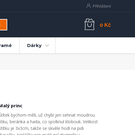
Přihlášení
0 Kč
t
ramé
Dárky
Malý princ
Štítek bychom měli, už chybí jen sehnat moudrou
lišku, beránka a hada, co spolknul klobouk. Velikost
štítku je 3x3cm, takže se skvěle hodí na pidi
dupačky, tepláčky pro malé průzkumníky i