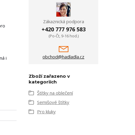
Zákaznická podpora
pro
+420 777 976 583
(Po-Čt, 9-16 hod.)
obchod@hadladla.cz
má i
Zboží zařazeno v
kategoriích
Štítky na oblečení
Semišové štítky
Pro kluky