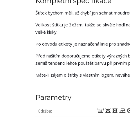
Kompletní specifikace
Štítek bychom měli, už chybí jen sehnat moudrou 
Velikost štítku je 3x3cm, takže se skvěle hodí 
velké kluky.
Po obvodu etikety je naznačená linie pro snadné 
Před našitím doporučujeme etikety výrazných b
semiš tendenci lehce pouštět barvu při prvním p
Máte-li zájem o štítky s vlastním logem, neváh
Parametry
8odn
údržba