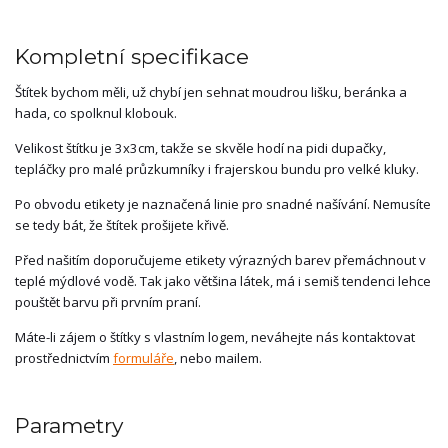
Kompletní specifikace
Štítek bychom měli, už chybí jen sehnat moudrou lišku, beránka a
hada, co spolknul klobouk.
Velikost štítku je 3x3cm, takže se skvěle hodí na pidi dupačky,
tepláčky pro malé průzkumníky i frajerskou bundu pro velké kluky.
Po obvodu etikety je naznačená linie pro snadné našívání. Nemusíte
se tedy bát, že štítek prošijete křivě.
Před našitím doporučujeme etikety výrazných barev přemáchnout v
teplé mýdlové vodě. Tak jako většina látek, má i semiš tendenci lehce
pouštět barvu při prvním praní.
Máte-li zájem o štítky s vlastním logem, neváhejte nás kontaktovat
prostřednictvím
formuláře
, nebo mailem.
Parametry