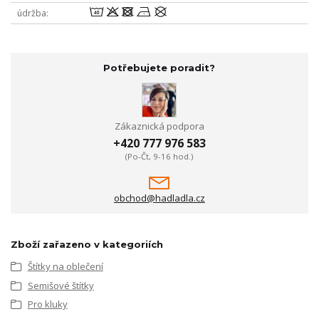
8odnU
údržba
Potřebujete poradit?
Zákaznická podpora
+420 777 976 583
(Po-Čt, 9-16 hod.)
obchod@hadladla.cz
Zboží zařazeno v kategoriích
Štítky na oblečení
Semišové štítky
Pro kluky