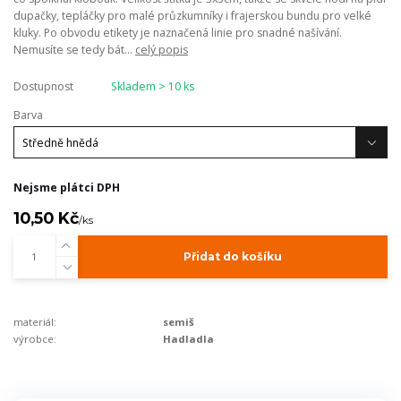
dupačky, tepláčky pro malé průzkumníky i frajerskou bundu pro velké
kluky. Po obvodu etikety je naznačená linie pro snadné našívání.
Nemusíte se tedy bát...
celý popis
Dostupnost
Skladem > 10 ks
Barva
Nejsme plátci DPH
10,50 Kč
/
ks
Přidat do košíku
materiál:
semiš
výrobce:
Hadladla