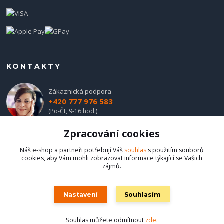
KONTAKTY
Zákaznická podpora
+420 777 976 583
(Po-Čt, 9-16 hod.)
Zpracování cookies
obchod@hadladla.cz
Náš e-shop a partneři potřebují Váš
souhlas
s použitím souborů
cookies, aby Vám mohli zobrazovat informace týkající se Vašich
zájmů.
Nastavení
Souhlasím
Hadladla.cz
Souhlas můžete odmítnout
zde
.
Vytvořeno na
Eshop-rychle.cz