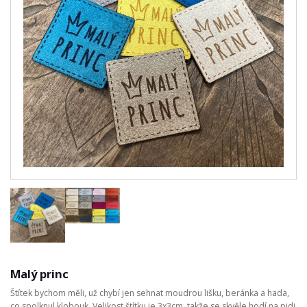
Malý princ
Štítek bychom měli, už chybí jen sehnat moudrou lišku, beránka a hada,
co spolknul klobouk. Velikost štítku je 3x3cm, takže se skvěle hodí na pidi