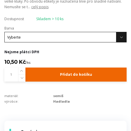
velké kluky. Po obvodu etikety je naznačená linie pro snadné našívání.
Nemusíte se t...
celý popis
Dostupnost
Skladem > 10 ks
Barva
Nejsme plátci DPH
10,50 Kč
/
ks
Přidat do košíku
materiál:
semiš
výrobce:
Hadladla