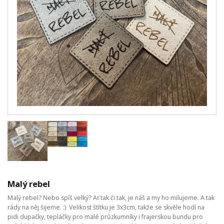
Malý rebel
Malý rebel? Nebo spíš velký? Ať tak či tak, je náš a my ho milujeme. A tak
rády na něj šijeme. :) Velikost štítku je 3x3cm, takže se skvěle hodí na
pidi dupačky, tepláčky pro malé průzkumníky i frajerskou bundu pro