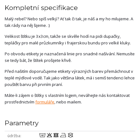
Kompletní specifikace
Malý rebel? Nebo spíš velký? Ať tak či tak, je náš a my ho milujeme. A
tak rády na něj šijeme. :)
Velikost štítku je 3x3cm, takže se skvěle hodí na pidi dupačky,
tepláčky pro malé průzkumníky i frajerskou bundu pro velké kluky.
Po obvodu etikety je naznačená linie pro snadné našívání. Nemusíte
se tedy bát, že štítek prošijete křivě.
Před našitím doporučujeme etikety výrazných barev přemáchnout v
teplé mýdlové vodě. Tak jako většina látek, má i semiš tendenci lehce
pouštět barvu při prvním praní.
Máte-li zájem o štítky s vlastním logem, neváhejte nás kontaktovat
prostřednictvím
formuláře
, nebo mailem.
Parametry
8odnU
údržba