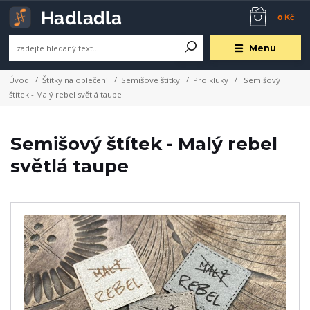
0 Kč
Menu
Úvod
Štítky na oblečení
Semišové štítky
Pro kluky
Semišový
štítek - Malý rebel světlá taupe
Semišový štítek - Malý rebel
světlá taupe