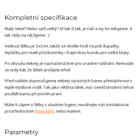
Kompletní specifikace
Malý rebel? Nebo spíš velký? Ať tak či tak, je náš a my ho milujeme. A
tak rády na něj šijeme. :)
Velikost štítku je 3x3cm, takže se skvěle hodí na pidi dupačky,
tepláčky pro malé průzkumníky i frajerskou bundu pro velké kluky.
Po obvodu etikety je naznačená linie pro snadné našívání. Nemusíte
se tedy bát, že štítek prošijete křivě.
Před našitím doporučujeme etikety výrazných barev přemáchnout v
teplé mýdlové vodě. Tak jako většina látek, má i semiš tendenci lehce
pouštět barvu při prvním praní.
Máte-li zájem o štítky s vlastním logem, neváhejte nás kontaktovat
prostřednictvím
formuláře
, nebo mailem.
Parametry