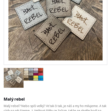
Malý rebel
Malý rebel? Nebo spíš velký? Ať tak či tak, je náš a my ho milujeme. A tak
rády na něj šijeme. :) Velikost štítku je 3x3cm, takže se skvěle hodí na