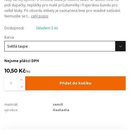
pidi dupačky, tepláčky pro malé průzkumníky i frajerskou bundu pro
velké kluky. Po obvodu etikety je naznačená linie pro snadné našívání.
Nemusíte se t...
celý popis
Dostupnost
Skladem 5 ks
Barva
Nejsme plátci DPH
10,50 Kč
/
ks
Přidat do košíku
materiál:
semiš
výrobce:
Hadladla