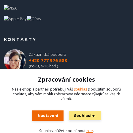
KONTAKTY
Zákaznická podpora
+420 777 976 583
(Po-Čt, 9-16 hod.)
Zpracování cookies
obchod@hadladla.cz
Náš e-shop a partneři potřebují Váš
souhlas
s použitím souborů
cookies, aby Vám mohli zobrazovat informace týkající se Vašich
zájmů.
Nastavení
Souhlasím
Hadladla.cz
Souhlas můžete odmítnout
zde
.
Vytvořeno na
Eshop-rychle.cz