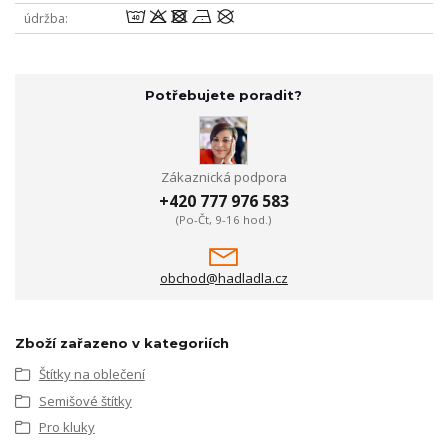
8odnU
údržba
Potřebujete poradit?
Zákaznická podpora
+420 777 976 583
(Po-Čt, 9-16 hod.)
obchod@hadladla.cz
Zboží zařazeno v kategoriích
Štítky na oblečení
Semišové štítky
Pro kluky