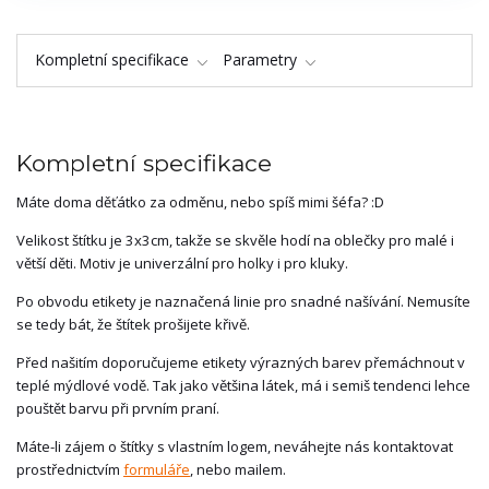
Kompletní specifikace
Parametry
Kompletní specifikace
Máte doma děťátko za odměnu, nebo spíš mimi šéfa? :D
Velikost štítku je 3x3cm, takže se skvěle hodí na oblečky pro malé i
větší děti. Motiv je univerzální pro holky i pro kluky.
Po obvodu etikety je naznačená linie pro snadné našívání. Nemusíte
se tedy bát, že štítek prošijete křivě.
Před našitím doporučujeme etikety výrazných barev přemáchnout v
teplé mýdlové vodě. Tak jako většina látek, má i semiš tendenci lehce
pouštět barvu při prvním praní.
Máte-li zájem o štítky s vlastním logem, neváhejte nás kontaktovat
prostřednictvím
formuláře
, nebo mailem.