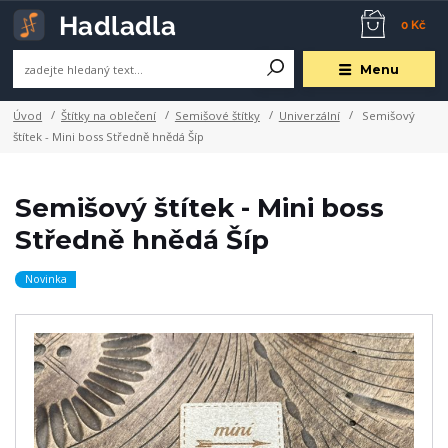
0 Kč
Menu
Úvod
Štítky na oblečení
Semišové štítky
Univerzální
Semišový
štítek - Mini boss Středně hnědá Šíp
Semišový štítek - Mini boss
Středně hnědá Šíp
Novinka