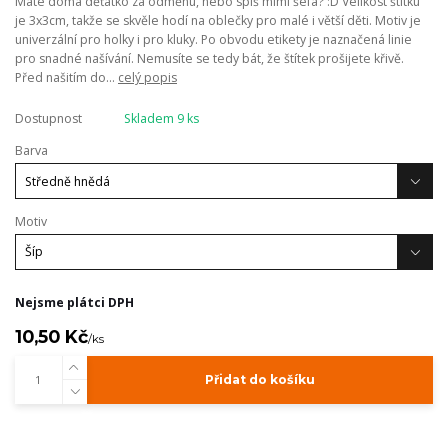
Máte doma děťátko za odměnu, nebo spíš mimi šéfa? :D Velikost štítku
je 3x3cm, takže se skvěle hodí na oblečky pro malé i větší děti. Motiv je
univerzální pro holky i pro kluky. Po obvodu etikety je naznačená linie
pro snadné našívání. Nemusíte se tedy bát, že štítek prošijete křivě.
Před našitím do...
celý popis
Dostupnost
Skladem 9 ks
Barva
Motiv
Nejsme plátci DPH
10,50 Kč
/
ks
Přidat do košíku