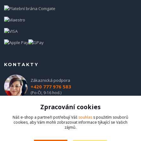
KONTAKTY
Zákaznická podpora
+420 777 976 583
(Po-Čt, 9-16 hod.)
Zpracování cookies
obchod@hadladla.cz
Náš e-shop a partneři potřebují Váš
souhlas
s použitím souborů
cookies, aby Vám mohli zobrazovat informace týkající se Vašich
zájmů.