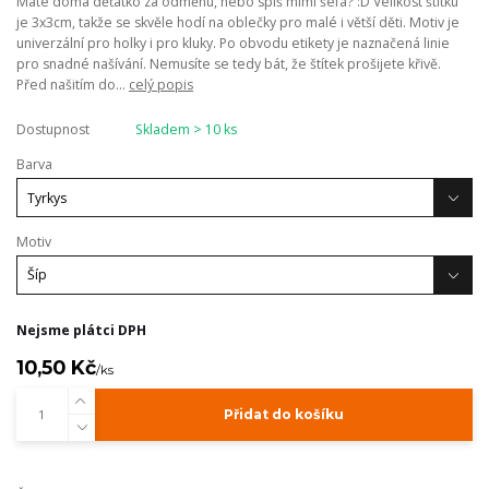
Máte doma děťátko za odměnu, nebo spíš mimi šéfa? :D Velikost štítku
je 3x3cm, takže se skvěle hodí na oblečky pro malé i větší děti. Motiv je
univerzální pro holky i pro kluky. Po obvodu etikety je naznačená linie
pro snadné našívání. Nemusíte se tedy bát, že štítek prošijete křivě.
Před našitím do...
celý popis
Dostupnost
Skladem > 10 ks
Barva
Motiv
Nejsme plátci DPH
10,50 Kč
/
ks
Přidat do košíku