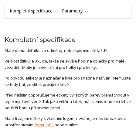
Kompletní specifikace
Parametry
Kompletní specifikace
Máte doma děťátko za odměnu, nebo spíš mimi šéfa? :D
Velikost štítku je 3x3cm, takže se skvěle hodí na oblečky pro malé i
větší děti. Motiv je univerzální pro holky i pro kluky.
Po obvodu etikety je naznačená linie pro snadné našívání. Nemusíte
se tedy bát, že štítek prošijete křivě.
Před našitím doporučujeme etikety výrazných barev přemáchnout v
teplé mýdlové vodě. Tak jako většina látek, má i semiš tendenci lehce
pouštět barvu při prvním praní.
Máte-li zájem o štítky s vlastním logem, neváhejte nás kontaktovat
prostřednictvím
formuláře
, nebo mailem.