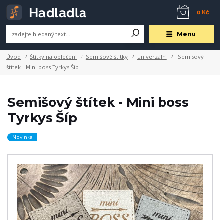
0 Kč
Menu
Úvod
Štítky na oblečení
Semišové štítky
Univerzální
Semišový
štítek - Mini boss Tyrkys Šíp
Semišový štítek - Mini boss
Tyrkys Šíp
Novinka