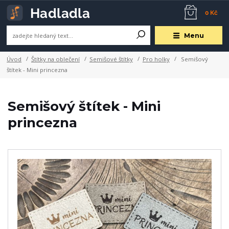
0 Kč
Menu
Úvod
Štítky na oblečení
Semišové štítky
Pro holky
Semišový
štítek - Mini princezna
Semišový štítek - Mini
princezna