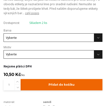
obvodu etikety je naznačená linie pro snadné našívání. Nemusíte se
tedy bát, že štítek prošijete křivě. Před našitím doporučujeme etikety
výrazných bar...
celý popis
Dostupnost
Skladem 2 ks
Barva
Motiv
Nejsme plátci DPH
10,50 Kč
/
ks
Přidat do košíku
materiál:
semiš