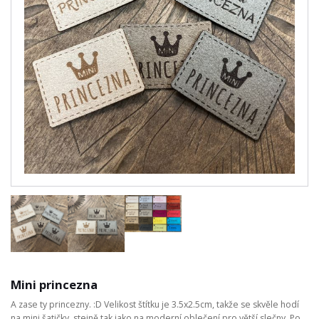
Mini princezna
A zase ty princezny. :D Velikost štítku je 3.5x2.5cm, takže se skvěle hodí
na mini šatičky, stejně tak jako na moderní oblečení pro větší slečny. Po