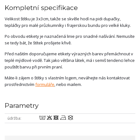
Kompletní specifikace
Velikost štítku je 3x3cm, takže se skvěle hodí na pidi dupačky,
tepláčky pro malé průzkumníky i frajerskou bundu pro velké kluky.
Po obvodu etikety je naznačená linie pro snadné našívání. Nemusíte
se tedy bát, že štítek prošijete křivě.
Před našitím doporučujeme etikety výrazných barev přemáchnout v
teplé mýdlové vodě. Tak jako většina látek, má i semiš tendenci lehce
pouštět barvu při prvním praní.
Máte-li zájem o štítky s vlastním logem, neváhejte nás kontaktovat
prostřednictvím
formuláře
, nebo mailem.
Parametry
8odnU
údržba