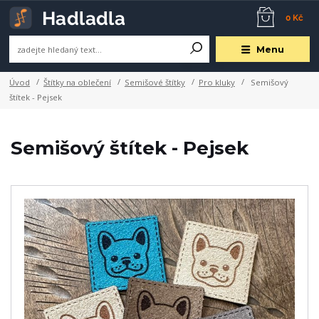
0 Kč
Menu
Úvod
Štítky na oblečení
Semišové štítky
Pro kluky
Semišový
štítek - Pejsek
Semišový štítek - Pejsek