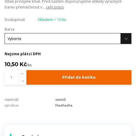
štítek prošijete křivě. Před našitím doporučujeme etikety výrazných
barev přemáchnout v...
celý popis
Dostupnost
Skladem > 10 ks
Barva
Nejsme plátci DPH
10,50 Kč
/
ks
Přidat do košíku
materiál:
semiš
výrobce:
Hadladla