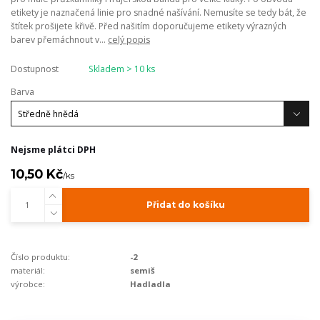
etikety je naznačená linie pro snadné našívání. Nemusíte se tedy bát, že
štítek prošijete křivě. Před našitím doporučujeme etikety výrazných
barev přemáchnout v...
celý popis
Dostupnost
Skladem > 10 ks
Barva
Nejsme plátci DPH
10,50 Kč
/
ks
Přidat do košíku
Číslo produktu:
-2
materiál:
semiš
výrobce:
Hadladla