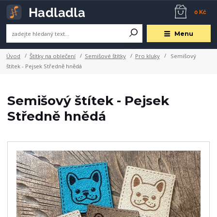
0 Kč
Menu
Úvod
Štítky na oblečení
Semišové štítky
Pro kluky
Semišový
štítek - Pejsek Středně hnědá
Semišový štítek - Pejsek
Středně hnědá