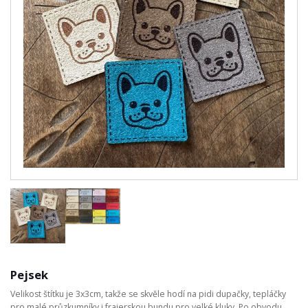
Pejsek
Velikost štítku je 3x3cm, takže se skvěle hodí na pidi dupačky, tepláčky
pro malé průzkumníky i frajerskou bundu pro velké kluky. Po obvodu