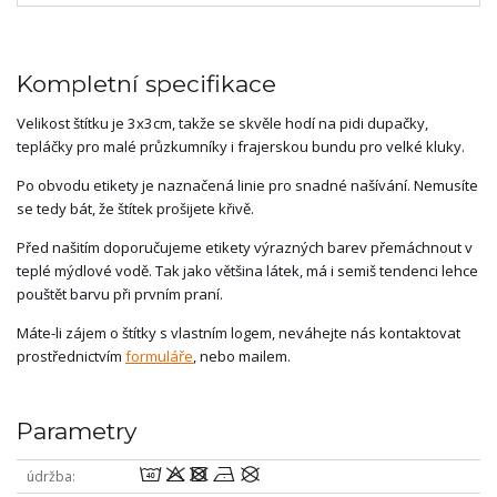
Kompletní specifikace
Velikost štítku je 3x3cm, takže se skvěle hodí na pidi dupačky,
tepláčky pro malé průzkumníky i frajerskou bundu pro velké kluky.
Po obvodu etikety je naznačená linie pro snadné našívání. Nemusíte
se tedy bát, že štítek prošijete křivě.
Před našitím doporučujeme etikety výrazných barev přemáchnout v
teplé mýdlové vodě. Tak jako většina látek, má i semiš tendenci lehce
pouštět barvu při prvním praní.
Máte-li zájem o štítky s vlastním logem, neváhejte nás kontaktovat
prostřednictvím
formuláře
, nebo mailem.
Parametry
8odnU
údržba