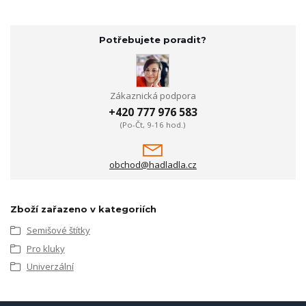
Potřebujete poradit?
Zákaznická podpora
+420 777 976 583
(Po-Čt, 9-16 hod.)
obchod@hadladla.cz
Zboží zařazeno v kategoriích
Semišové štítky
Pro kluky
Univerzální