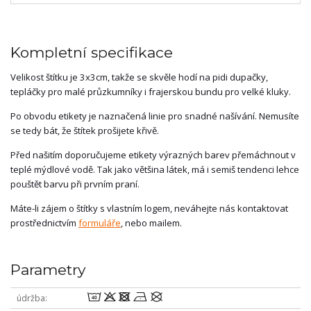
Kompletní specifikace
Velikost štítku je 3x3cm, takže se skvěle hodí na pidi dupačky,
tepláčky pro malé průzkumníky i frajerskou bundu pro velké kluky.
Po obvodu etikety je naznačená linie pro snadné našívání. Nemusíte
se tedy bát, že štítek prošijete křivě.
Před našitím doporučujeme etikety výrazných barev přemáchnout v
teplé mýdlové vodě. Tak jako většina látek, má i semiš tendenci lehce
pouštět barvu při prvním praní.
Máte-li zájem o štítky s vlastním logem, neváhejte nás kontaktovat
prostřednictvím
formuláře
, nebo mailem.
Parametry
8odnU
údržba