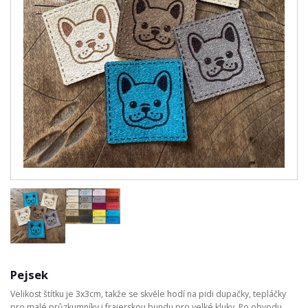
Pejsek
Velikost štítku je 3x3cm, takže se skvěle hodí na pidi dupačky, tepláčky
pro malé průzkumníky i frajerskou bundu pro velké kluky. Po obvodu