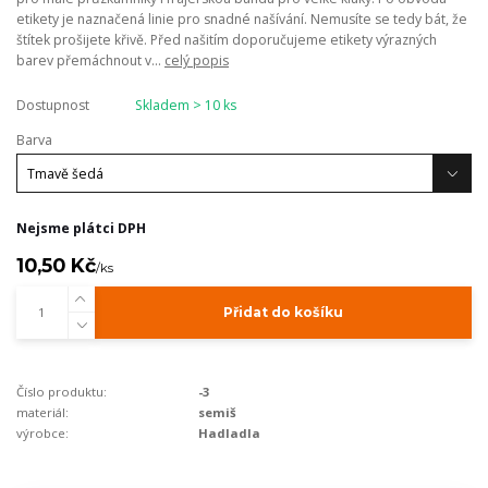
etikety je naznačená linie pro snadné našívání. Nemusíte se tedy bát, že
štítek prošijete křivě. Před našitím doporučujeme etikety výrazných
barev přemáchnout v...
celý popis
Dostupnost
Skladem > 10 ks
Barva
Nejsme plátci DPH
10,50 Kč
/
ks
Přidat do košíku
Číslo produktu:
-3
materiál:
semiš
výrobce:
Hadladla