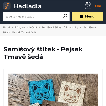
0 Kč
Menu
Úvod
Štítky na oblečení
Semišové štítky
Pro kluky
Semišový
štítek - Pejsek Tmavě šedá
Semišový štítek - Pejsek
Tmavě šedá