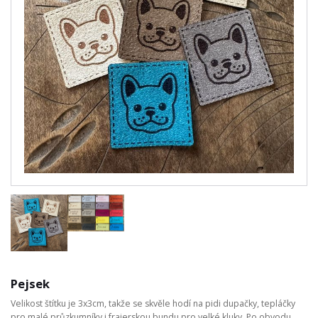
Pejsek
Velikost štítku je 3x3cm, takže se skvěle hodí na pidi dupačky, tepláčky
pro malé průzkumníky i frajerskou bundu pro velké kluky. Po obvodu