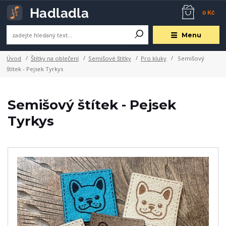
0 Kč
Menu
Úvod
Štítky na oblečení
Semišové štítky
Pro kluky
Semišový
štítek - Pejsek Tyrkys
Semišový štítek - Pejsek
Tyrkys