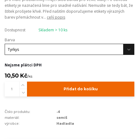
etikety je naznačená linie pro snadné našívání. Nemusíte se tedy bát, že
štítek prošijete křivě. Před našitím doporučujeme etikety výrazných
barev přemáchnout v...
celý popis
Dostupnost
Skladem > 10 ks
Barva
Nejsme plátci DPH
10,50 Kč
/
ks
Přidat do košíku
Číslo produktu:
-4
materiál:
semiš
výrobce:
Hadladla