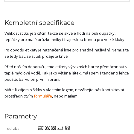
Kompletní specifikace
Velikost štítku je 3x3cm, takže se skvěle hodí na pidi dupačky,
tepláčky pro malé průzkumníky i frajerskou bundu pro velké kluky.
Po obvodu etikety je naznačená linie pro snadné našívání. Nemusíte
se tedy bát, že štítek prošijete křivě.
Před našitím doporučujeme etikety výrazných barev přemáchnout v
teplé mýdlové vodě. Tak jako většina látek, má i semiš tendenci lehce
pouštět barvu při prvním praní.
Máte-li zájem o štítky s vlastním logem, neváhejte nás kontaktovat
prostřednictvím
formuláře
, nebo mailem.
Parametry
8odnU
údržba