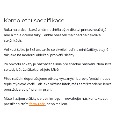
Kompletní specifikace
Ruku na srdce - která z nás nechtěla být v dětství princeznou? :) Já
ano a moje dcerka taky. Tenhle obrázek má hned na několika
sukýnkách.
Velikost štítku je 3x3cm, takže se skvěle hodí na mini šatičky, stejně
tak jako na moderní oblečení pro větší slečny.
Po obvodu etikety je naznačená linie pro snadné našívání. Nemusíte
se tedy bát, že štítek prošijete křivě.
Před našitím doporučujeme etikety výrazných barev přemáchnout v
teplé mýdlové vodě. Tak jako většina látek, má i semiš tendenci lehce
pouštět barvu při prvním praní.
Máte-li zájem o štítky s vlastním logem, neváhejte nás kontaktovat
prostřednictvím
formuláře
, nebo mailem.