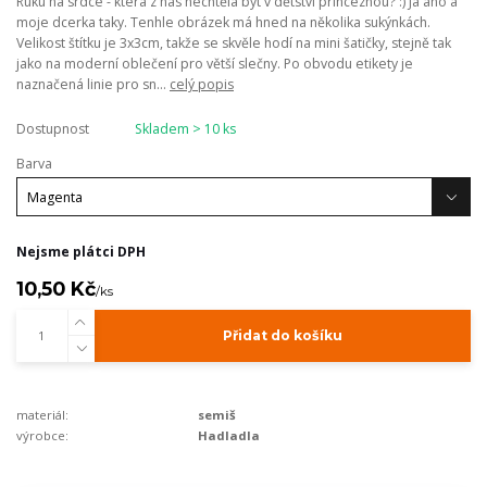
Ruku na srdce - která z nás nechtěla být v dětství princeznou? :) Já ano a
moje dcerka taky. Tenhle obrázek má hned na několika sukýnkách.
Velikost štítku je 3x3cm, takže se skvěle hodí na mini šatičky, stejně tak
jako na moderní oblečení pro větší slečny. Po obvodu etikety je
naznačená linie pro sn...
celý popis
Dostupnost
Skladem > 10 ks
Barva
Nejsme plátci DPH
10,50 Kč
/
ks
Přidat do košíku
materiál:
semiš
výrobce:
Hadladla