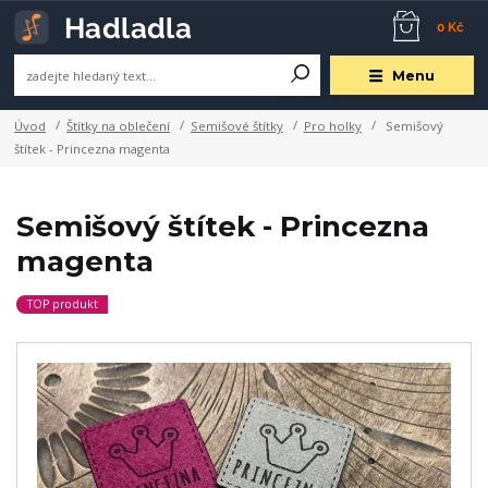
0 Kč
Menu
Úvod
Štítky na oblečení
Semišové štítky
Pro holky
Semišový
štítek - Princezna magenta
Semišový štítek - Princezna
magenta
TOP produkt