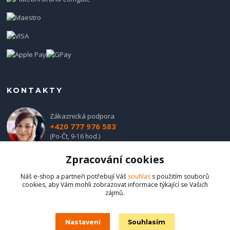
KONTAKTY
Zákaznická podpora
+420 777 976 583
(Po-Čt, 9-16 hod.)
Zpracování cookies
obchod@hadladla.cz
Náš e-shop a partneři potřebují Váš
souhlas
s použitím souborů
cookies, aby Vám mohli zobrazovat informace týkající se Vašich
zájmů.
Nastavení
Souhlasím