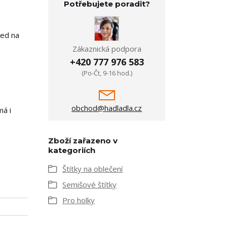
Potřebujete poradit?
ned na
Zákaznická podpora
+420 777 976 583
(Po-Čt, 9-16 hod.)
obchod@hadladla.cz
má i
Zboží zařazeno v
kategoriích
Štítky na oblečení
Semišové štítky
Pro holky