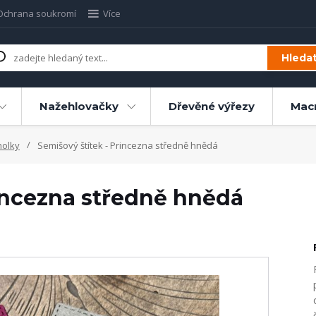
Ochrana soukromí
Více
Hleda
Nažehlovačky
Dřevěné výřezy
Mac
holky
Semišový štítek - Princezna středně hnědá
rincezna středně hnědá