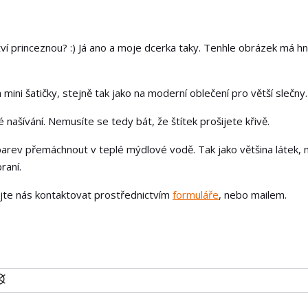
tví princeznou? :) Já ano a moje dcerka taky. Tenhle obrázek má h
 mini šatičky, stejně tak jako na moderní oblečení pro větší slečny.
našívání. Nemusíte se tedy bát, že štítek prošijete křivě.
arev přemáchnout v teplé mýdlové vodě. Tak jako většina látek, 
raní.
ejte nás kontaktovat prostřednictvím
formuláře
, nebo mailem.
U