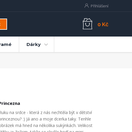
Přihlášení
0 Kč
t
ramé
Dárky
Princezna
Ruku na srdce - která z nás nechtěla být v dětství
princeznou? :) Já ano a moje dcerka taky. Tenhle
obrázek má hned na několika sukýnkách. Velikost
štítku je 3x3cm, takže se skvěle hodí na mini