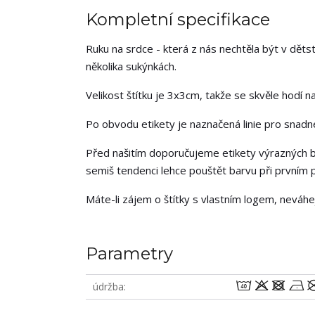
Kompletní specifikace
Ruku na srdce - která z nás nechtěla být v děts
několika sukýnkách.
Velikost štítku je 3x3cm, takže se skvěle hodí na
Po obvodu etikety je naznačená linie pro snadné 
Před našitím doporučujeme etikety výrazných b
semiš tendenci lehce pouštět barvu při prvním p
Máte-li zájem o štítky s vlastním logem, neváh
Parametry
8odn
údržba