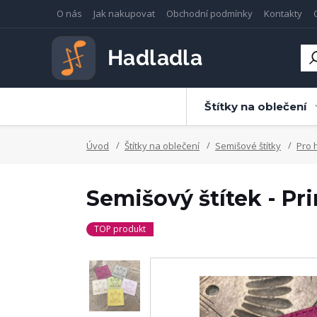
O nás
Jak nakupovat
Obchodní podmínky
Kontakty
Štítky na oblečení
Úvod
Štítky na oblečení
Semišové štítky
Pro 
Semišový štítek - P
TOP produkt