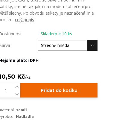
šatičky, stejně tak jako na moderní oblečení pro
větší slečny. Po obvodu etikety je naznačená linie
pro sn...
celý popis
Dostupnost
Skladem > 10 ks
Barva
Nejsme plátci DPH
10,50 Kč
/
ks
Přidat do košíku
materiál:
semiš
výrobce:
Hadladla