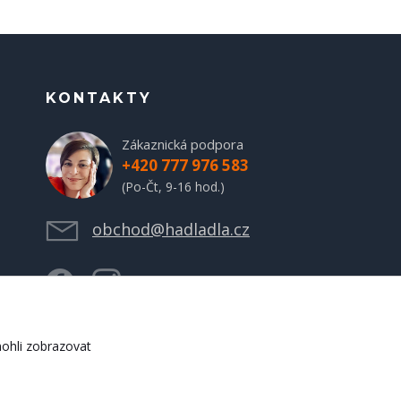
KONTAKTY
Zákaznická podpora
+420 777 976 583
(Po-Čt, 9-16 hod.)
obchod@hadladla.cz
ohli zobrazovat