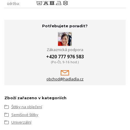
8odnU
údržba
Potřebujete poradit?
Zákaznická podpora
+420 777 976 583
(Po-Čt, 9-16 hod.)
obchod@hadladla.cz
Zboží zařazeno v kategoriích
Štítky na oblečení
Semišové štítky
Univerzální