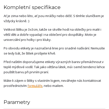
Kompletní specifikace
Ať je zima nebo léto, ať jsou mráčky nebo déšť. S tímhle sluníčkem je
vždycky krásně. :)
Velikost štítku je 3x3cm, takže se skvěle hodí na oblečky pro malé i
větší děti a dobře vypadají i na oblečení pro dospěláky. Motiv je
univerzální pro holky i pro kluky.
Po obvodu etikety je naznačená linie pro snadné našívání. Nemusíte
se tedy bát, že štítek prošijete křivě.
Před našitím doporučujeme etikety výrazných barev přemáchnout v
teplé mýdlové vodě. Tak jako většina látek, má i semiš tendenci lehce
pouštět barvu při prvním praní.
Máte-li zájem o štítky s vlastním logem, neváhejte nás kontaktovat
prostřednictvím
formuláře
, nebo mailem.
Parametry