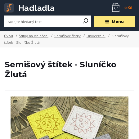
0 Kč
Menu
Úvod
Štítky na oblečení
Semišové štítky
Univerzální
Semišový
štítek - Sluníčko Žlutá
Semišový štítek - Sluníčko
Žlutá