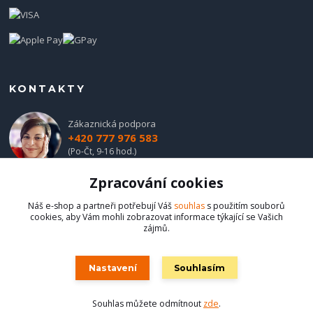
KONTAKTY
Zákaznická podpora
+420 777 976 583
(Po-Čt, 9-16 hod.)
Zpracování cookies
obchod@hadladla.cz
Náš e-shop a partneři potřebují Váš
souhlas
s použitím souborů
cookies, aby Vám mohli zobrazovat informace týkající se Vašich
zájmů.
Nastavení
Souhlasím
Hadladla.cz
Souhlas můžete odmítnout
zde
.
Vytvořeno na
Eshop-rychle.cz