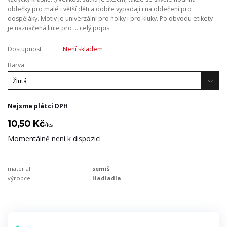
oblečky pro malé i větší děti a dobře vypadají i na oblečení pro
dospěláky. Motiv je univerzální pro holky i pro kluky. Po obvodu etikety
je naznačená linie pro ...
celý popis
Dostupnost
Není skladem
Barva
Nejsme plátci DPH
10,50 Kč
/
ks
Momentálně není k dispozici
materiál:
semiš
výrobce:
Hadladla