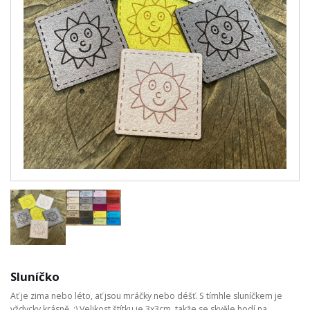
Sluníčko
Ať je zima nebo léto, ať jsou mráčky nebo déšť. S tímhle sluníčkem je
vždycky krásně. :) Velikost štítku je 3x3cm, takže se skvěle hodí na