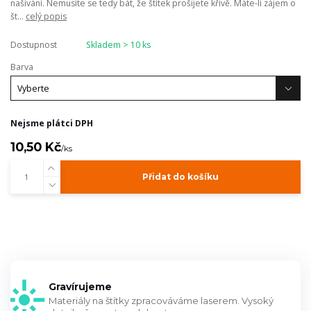
našívání. Nemusíte se tedy bát, že štítek prošijete křivě. Máte-li zájem o
št...
celý popis
Dostupnost
Skladem > 10 ks
Barva
Nejsme plátci DPH
10,50 Kč
/
ks
Přidat do košíku
Gravírujeme
Materiály na štítky zpracováváme laserem. Vysoký