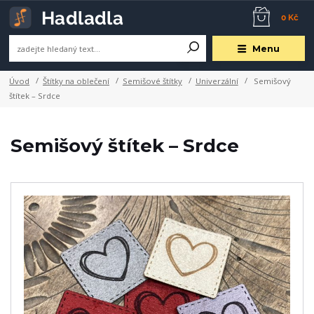
0 Kč
Menu
Úvod
Štítky na oblečení
Semišové štítky
Univerzální
Semišový
štítek – Srdce
Semišový štítek – Srdce