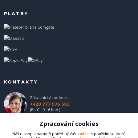
PLATBY
KONTAKTY
Zákaznická podpora
+420 777 976 583
(Po-Čt, 9-16 hod.)
Zpracování cookies
obchod@hadladla.cz
Náš e-shop a partneři potřebují Váš
souhlas
s použitím souborů