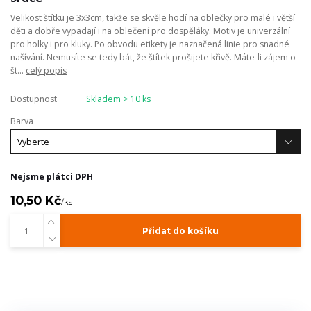
Velikost štítku je 3x3cm, takže se skvěle hodí na oblečky pro malé i větší
děti a dobře vypadají i na oblečení pro dospěláky. Motiv je univerzální
pro holky i pro kluky. Po obvodu etikety je naznačená linie pro snadné
našívání. Nemusíte se tedy bát, že štítek prošijete křivě. Máte-li zájem o
št...
celý popis
Dostupnost
Skladem > 10 ks
Barva
Nejsme plátci DPH
10,50 Kč
/
ks
Přidat do košíku