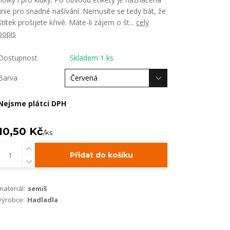
linie pro snadné našívání. Nemusíte se tedy bát, že
štítek prošijete křivě. Máte-li zájem o št...
celý
popis
Dostupnost
Skladem 1 ks
Barva
Nejsme plátci DPH
10,50 Kč
/
ks
Přidat do košíku
materiál:
semiš
výrobce:
Hadladla