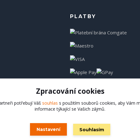
PLATBY
Zpracování cookies
rtneři potřebují Váš
souhlas
s použitím souborů cookies, aby Vám m
informace týkající se Vašich zájmů.
Hadladla.cz
Nastavení
Souhlasím
Vytvořeno na
Eshop-rychle.cz