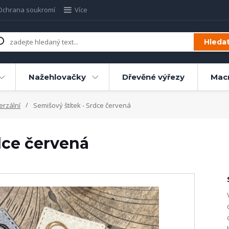
Ochrana soukromí
Více
Hleda
Nažehlovačky
Dřevěné výřezy
Mac
erzální
Semišový štítek - Srdce červená
dce červená