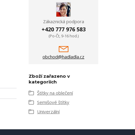
Zákaznická podpora
+420 777 976 583
(Po-Čt, 9-16 hod.)
obchod@hadladla.cz
Zboží zařazeno v
kategoriích
Štítky na oblečení
Semišové štítky
Univerzální