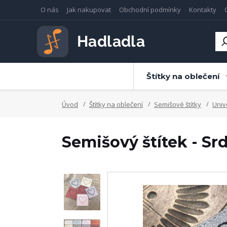
O nás
Jak nakupovat
Obchodní podmínky
Kontakty
Štítky na oblečení
Úvod
Štítky na oblečení
Semišové štítky
Univ
Semišový štítek - Sr