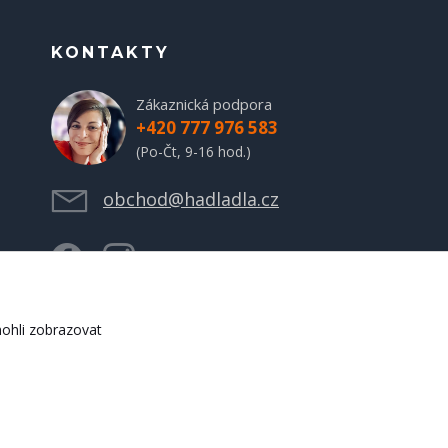
KONTAKTY
Zákaznická podpora
+420 777 976 583
(Po-Čt, 9-16 hod.)
obchod@hadladla.cz
ohli zobrazovat