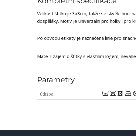
Kompletní specifikace
Velikost štítku je 3x3cm, takže se skvěle hodí na
dospěláky. Motiv je univerzální pro holky i pro kl
Po obvodu etikety je naznačená linie pro snadné 
Máte-li zájem o štítky s vlastním logem, neváh
Parametry
8odn
údržba