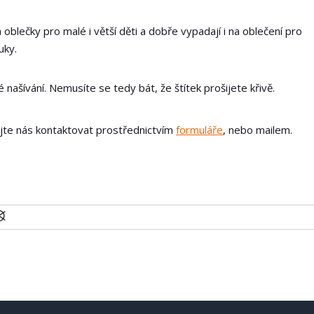
 oblečky pro malé i větší děti a dobře vypadají i na oblečení pro
uky.
našívání. Nemusíte se tedy bát, že štítek prošijete křivě.
ejte nás kontaktovat prostřednictvím
formuláře
, nebo mailem.
U