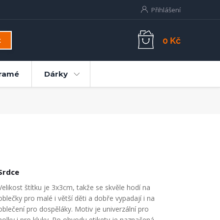
Přihlášení
0 Kč
t
ramé
Dárky
Srdce
Velikost štítku je 3x3cm, takže se skvěle hodí na
oblečky pro malé i větší děti a dobře vypadají i na
oblečení pro dospěláky. Motiv je univerzální pro
holky i pro kluky. Po obvodu etikety je naznačená