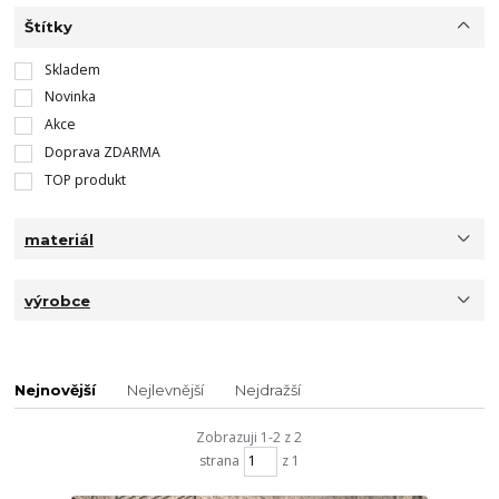
Štítky
Skladem
Novinka
Akce
Doprava ZDARMA
TOP produkt
materiál
výrobce
Nejnovější
Nejlevnější
Nejdražší
Zobrazuji 1-2 z 2
strana
z 1