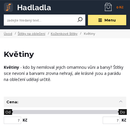
0 Kč
Menu
Úvod
Štítky na oblečení
Koženkové štítky
Květiny
Květiny
Květiny
- kdo by nemiloval jejich omamnou vůni a barvy? Štítky
sice nevoní a barvami zrovna nehrají, ale krásné jsou a parádu
na oblečení udělají určitě.
Cena:
Od
Do
Kč
Kč