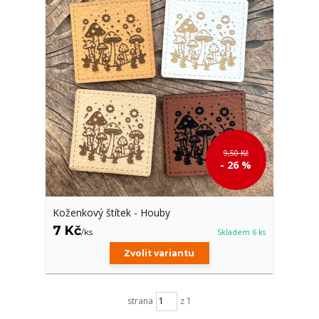
9,50 Kč
- 26 %
Koženkový štítek - Houby
7 Kč
/
ks
Skladem 6 ks
Zvolit variantu
strana
z 1