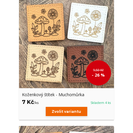
9,50 Kč
- 26 %
Koženkový štítek - Muchomůrka
7 Kč
/
ks
Skladem 4 ks
Zvolit variantu