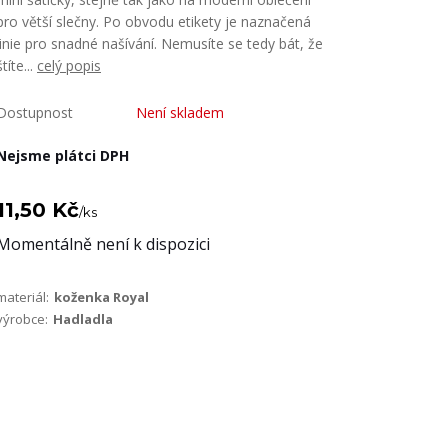
pro větší slečny. Po obvodu etikety je naznačená
linie pro snadné našívání. Nemusíte se tedy bát, že
štíte...
celý popis
Dostupnost
Není skladem
Nejsme plátci DPH
11,50 Kč
/
ks
Momentálně není k dispozici
materiál:
koženka Royal
výrobce:
Hadladla