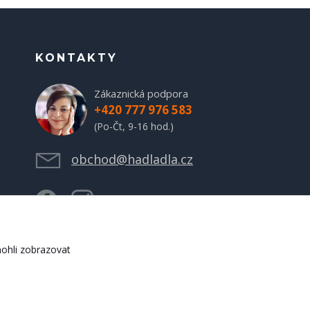
KONTAKTY
Zákaznická podpora
+420 777 976 583
(Po-Čt, 9-16 hod.)
obchod@hadladla.cz
ohli zobrazovat