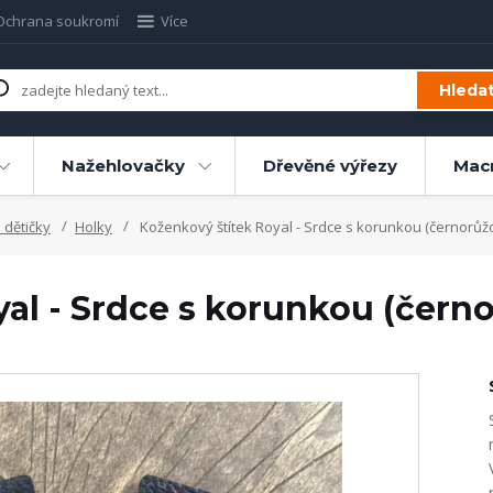
Ochrana soukromí
Více
Hleda
Nažehlovačky
Dřevěné výřezy
Mac
 dětičky
Holky
Koženkový štítek Royal - Srdce s korunkou (černorůž
al - Srdce s korunkou (čern