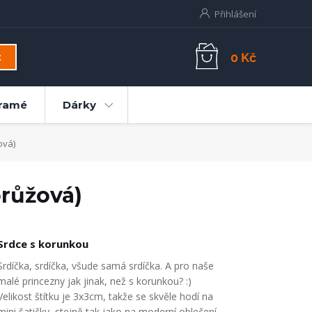
Přihlášení
0 Kč
t
ramé
Dárky
ová)
orůžová)
Srdce s korunkou
Srdíčka, srdíčka, všude samá srdíčka. A pro naše
malé princezny jak jinak, než s korunkou? :)
Velikost štítku je 3x3cm, takže se skvěle hodí na
mini šatičky, stejně tak jako na moderní oblečení