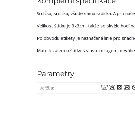
Kompletní specifikace
Srdíčka, srdíčka, všude samá srdíčka. A pro naše
Velikost štítku je 3x3cm, takže se skvěle hodí na
Po obvodu etikety je naznačená linie pro snadné 
Máte-li zájem o štítky s vlastním logem, neváh
Parametry
wodm
údržba