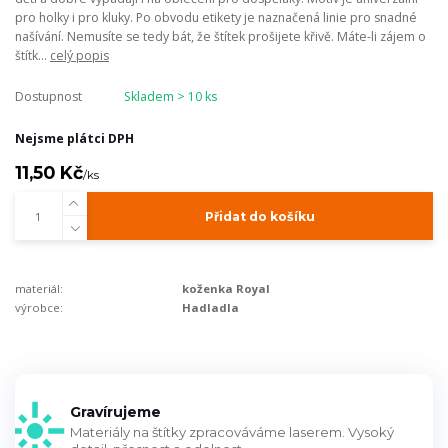
pro holky i pro kluky. Po obvodu etikety je naznačená linie pro snadné
našívání. Nemusíte se tedy bát, že štítek prošijete křivě. Máte-li zájem o
štítk...
celý popis
Dostupnost
Skladem > 10 ks
Nejsme plátci DPH
11,50 Kč
/
ks
Přidat do košíku
materiál:
koženka Royal
výrobce:
Hadladla
Gravírujeme
Materiály na štítky zpracováváme laserem. Vysoký