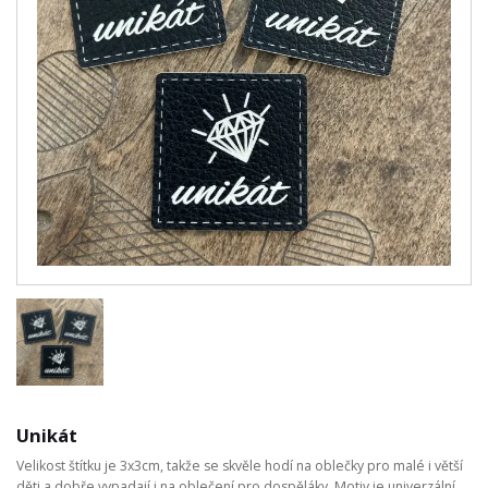
Unikát
Velikost štítku je 3x3cm, takže se skvěle hodí na oblečky pro malé i větší
děti a dobře vypadají i na oblečení pro dospěláky. Motiv je univerzální