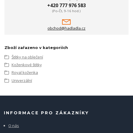
+420 777 976 583
(Po-Čt, 9-16 hod.)
obchod@hadladla.cz
Zboží zařazeno v kategoriích
Štítky na oblečení
Koženkové štítky
Royal koženka
Univerzální
INFORMACE PRO ZÁKAZNÍKY
O nás